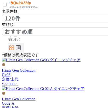
アノニマカステッリ
QuickShip
発注から最短2週間で納品
表示件数:
120件
Another Garden
並び順:
アナザーガーデン
おすすめ順
表示:
ARIAKE
*価格は税抜表記です
アリアケ
Hirata Gen Collection
arper
Gc03
定価/上代:
アルペール
¥77,000 ~
Hirata Gen Collection
arrmet
Gc02-A
定価/上代: