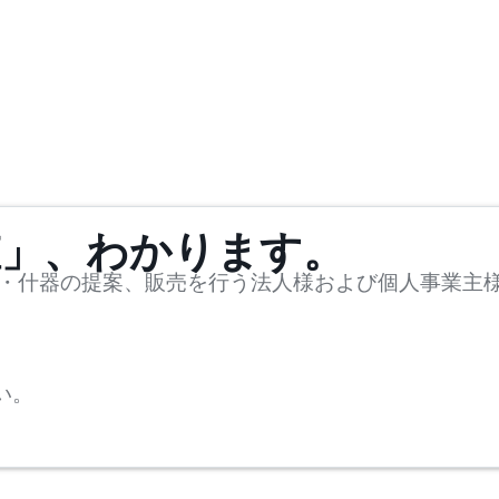
値」、わかります。
・什器の提案、販売を行う法人様および個人事業主
い。