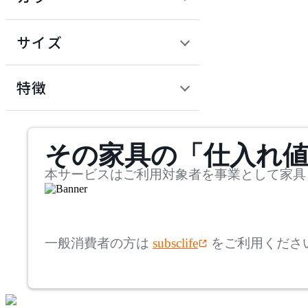
~
建具
オフプライス什器
円
サイズ
ADAL
幅
アダル
検索
特徴
~
ADAL TOTAL INTERIOR
mm
サステナビリティ商品
COLLECTION
その家具の「仕入れ
奥行
検索
アダルトータルインテリ
アコレクション
~
本サービスはご利用対象者を事業として家具
ADRS
mm
高さ
検索
アドレス
一般消費者の方は
subsclife
をご利用くださ
~
AICO
mm
座面高
検索
アイコ