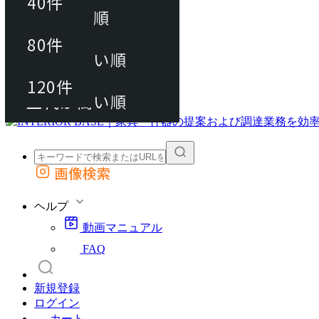
40件
おすすめ順
80件
80件
上代が安い順
動画マニュアル
120件
120件
FAQ
カート
上代が高い順
画像検索
外部サイトの商品をカートに追加
他のサイトで見つけた商品ページのURLを貼り付けて、カートに追加できます
ヘルプ
動画マニュアル
FAQ
新規登録
ログイン
カート