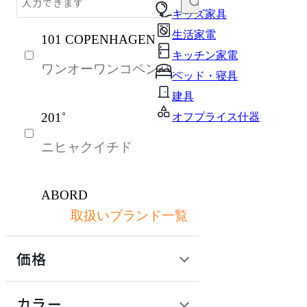
テーブル・デスク
キッズ家具
生活家電
101 COPENHAGEN
パーソナルブース・集中ブース
キッチン家電
ワンオーワンコペンハー
収納家具
ベッド・寝具
ゲン
オフィスアクセサリー・備品
建具
201˚
オフプライス什器
インテリア雑貨
ニヒャクイチド
ライト・照明
ガーデン・屋外
ABORD
キッズ家具
取扱いブランド一覧
アボール
生活家電
価格
キッチン家電
ACME Furniture
ベッド・寝具
定価 / 上代 (税抜)
検索
カラー
アクメファニチャー