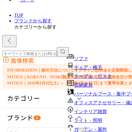
TOP
ブランドから探す
カテゴリーから探す
ソファ
画像検索
外部サイトの商品をカートに追加
チェア・椅子
他のサイトで見つけた商品ページのURLを貼り付けて、カートに追加できます
INFORMATION｜操作方法についてオンライン説明会を定期開催
テーブル・デスク
NOTICE｜KOKUYO、ITOKI製品は2026年7月1日より価
NOTICE｜2026年8月8日(土) ～ 2026年8月16日(日)まで夏季休
収納家具
パーソナルブース・集中ブ
カテゴリー
オフィスアクセサリー・備
インテリア雑貨
ソファ
ブランド
1
ライト・照明
チェア・椅子
ガーデン・屋外