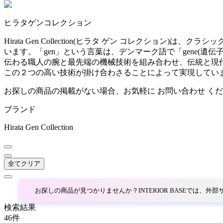
~
ヒラタゲンコレクション
AINX
mm
Hirata Gen Collection(ヒラタ ゲン コレク
います。「gen」という言葉は、デンマーク語で「gene(遺
アイネクス
伝わる職人の腕と最先端の機械技術を組み合わせ、伝統と現代の文化
この２つの高い技術が掛け合わさることによって実現してい
aluna
お探しの商品の掲載がない場合、お気軽に
お問い合わせ
くだ
ブランド
アルナ
Hirata Gen Collection
Andreu World
全てクリア
アンドリューワールド
お探しの商品が見つかりませんか？INTERIOR BASEでは、
ANONIMA CASTELLI
検索結果
46
件