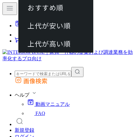
おすすめ順
80件
上代が安い順
動画マニュアル
120件
FAQ
カート
上代が高い順
画像検索
外部サイトの商品をカートに追加
他のサイトで見つけた商品ページのURLを貼り付けて、カートに追加できます
ヘルプ
動画マニュアル
FAQ
新規登録
ログイン