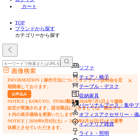
カート
TOP
ブランドから探す
カテゴリーから探す
ソファ
画像検索
外部サイトの商品をカートに追加
チェア・椅子
×
INFORMATION｜操作方法についてオンライン説明会を定
他のサイトで見つけた商品ページのURLを貼り付けて、カートに追加できます
テーブル・デスク
期開催しております。
お申込み
収納家具
NOTICE｜KOKUYO、ITOKI製品は2026年7月1日より価格
パーソナルブース・集中ブ
改定が実施されます。該当製品につきましては、順次サイ
オフィスアクセサリー・備
ト内の表示価格を更新いたします。
NOTICE｜2026年8月8日(土) ～ 2026年8月16日(日)まで夏季
インテリア雑貨
休業とさせていただきます。
ライト・照明