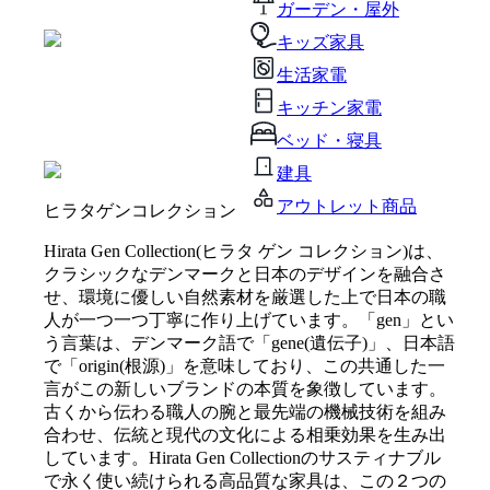
ガーデン・屋外
キッズ家具
生活家電
キッチン家電
ベッド・寝具
建具
アウトレット商品
ヒラタゲンコレクション
Hirata Gen Collection(ヒラタ ゲン コレクション)は、
クラシックなデンマークと日本のデザインを融合さ
せ、環境に優しい自然素材を厳選した上で日本の職
人が一つ一つ丁寧に作り上げています。「gen」とい
う言葉は、デンマーク語で「gene(遺伝子)」、日本語
で「origin(根源)」を意味しており、この共通した一
言がこの新しいブランドの本質を象徴しています。
古くから伝わる職人の腕と最先端の機械技術を組み
合わせ、伝統と現代の文化による相乗効果を生み出
しています。Hirata Gen Collectionのサスティナブル
で永く使い続けられる高品質な家具は、この２つの