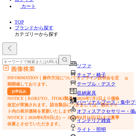
カート
TOP
ブランドから探す
カテゴリーから探す
ソファ
画像検索
外部サイトの商品をカートに追加
チェア・椅子
×
INFORMATION｜操作方法についてオンライン説明会を定
他のサイトで見つけた商品ページのURLを貼り付けて、カートに追加できます
テーブル・デスク
期開催しております。
お申込み
収納家具
NOTICE｜KOKUYO、ITOKI製品は2026年7月1日より価格
パーソナルブース・集中ブ
改定が実施されます。該当製品につきましては、順次サイ
オフィスアクセサリー・備
ト内の表示価格を更新いたします。
NOTICE｜2026年8月8日(土) ～ 2026年8月16日(日)まで夏季
インテリア雑貨
休業とさせていただきます。
ライト・照明