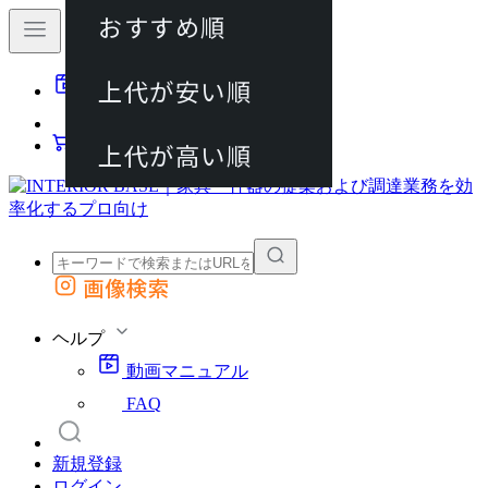
おすすめ順
80件
上代が安い順
動画マニュアル
120件
FAQ
カート
上代が高い順
画像検索
外部サイトの商品をカートに追加
他のサイトで見つけた商品ページのURLを貼り付けて、カートに追加できます
ヘルプ
動画マニュアル
FAQ
新規登録
ログイン