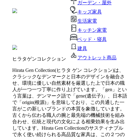
ガーデン・屋外
キッズ家具
生活家電
キッチン家電
ベッド・寝具
建具
アウトレット商品
ヒラタゲンコレクション
Hirata Gen Collection(ヒラタ ゲン コレクション)は、
クラシックなデンマークと日本のデザインを融合さ
せ、環境に優しい自然素材を厳選した上で日本の職
人が一つ一つ丁寧に作り上げています。「gen」とい
う言葉は、デンマーク語で「gene(遺伝子)」、日本語
で「origin(根源)」を意味しており、この共通した一
言がこの新しいブランドの本質を象徴しています。
古くから伝わる職人の腕と最先端の機械技術を組み
合わせ、伝統と現代の文化による相乗効果を生み出
しています。Hirata Gen Collectionのサスティナブル
で永く使い続けられる高品質な家具は、この２つの