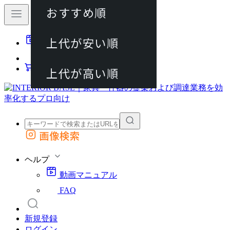
おすすめ順
80件
上代が安い順
動画マニュアル
120件
FAQ
カート
上代が高い順
画像検索
外部サイトの商品をカートに追加
他のサイトで見つけた商品ページのURLを貼り付けて、カートに追加できます
ヘルプ
動画マニュアル
FAQ
新規登録
ログイン