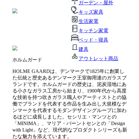
ガーデン・屋外
キッズ家具
生活家電
キッチン家電
ベッド・寝具
建具
アウトレット商品
ホルムガード
HOLME GAARDは、デンマークで1825年に創業し
た伝統と歴史あるデンマーク王室御用達のガラスブ
ランドです。ホルムガードの歴史は、泥炭湿地にあ
る小さなガラス工房から始まり、1900年代から高度
な技術を持つ吹きガラス職人やアーティストとの協
働でブランドを代表する作品を生み出し大規模なデ
ンマークを代表するモダンデザイングループに加わ
るほどに成長しました。セシリエ・マンツとの
「MINIMA」、マリア・バーントセンとの「Design
with Light」など、現代的なプロダクトシリーズも新
たな魅力を添えています。