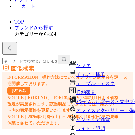
カート
TOP
ブランドから探す
カテゴリーから探す
ソファ
画像検索
外部サイトの商品をカートに追加
チェア・椅子
×
INFORMATION｜操作方法についてオンライン説明会を定
他のサイトで見つけた商品ページのURLを貼り付けて、カートに追加できます
テーブル・デスク
期開催しております。
お申込み
収納家具
NOTICE｜KOKUYO、ITOKI製品は2026年7月1日より価格
パーソナルブース・集中ブ
改定が実施されます。該当製品につきましては、順次サイ
オフィスアクセサリー・備
ト内の表示価格を更新いたします。
NOTICE｜2026年8月8日(土) ～ 2026年8月16日(日)まで夏季
インテリア雑貨
休業とさせていただきます。
ライト・照明