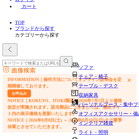
カート
TOP
ブランドから探す
カテゴリーから探す
ソファ
画像検索
外部サイトの商品をカートに追加
チェア・椅子
×
INFORMATION｜操作方法についてオンライン説明会を定
他のサイトで見つけた商品ページのURLを貼り付けて、カートに追加できます
テーブル・デスク
期開催しております。
お申込み
収納家具
NOTICE｜KOKUYO、ITOKI製品は2026年7月1日より価格
パーソナルブース・集中ブ
改定が実施されます。該当製品につきましては、順次サイ
オフィスアクセサリー・備
ト内の表示価格を更新いたします。
NOTICE｜2026年8月8日(土) ～ 2026年8月16日(日)まで夏季
インテリア雑貨
休業とさせていただきます。
ライト・照明