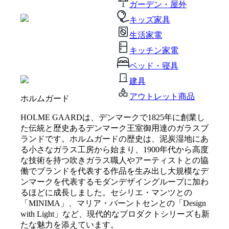
ガーデン・屋外
キッズ家具
生活家電
キッチン家電
ベッド・寝具
建具
アウトレット商品
ホルムガード
HOLME GAARDは、デンマークで1825年に創業し
た伝統と歴史あるデンマーク王室御用達のガラスブ
ランドです。ホルムガードの歴史は、泥炭湿地にあ
る小さなガラス工房から始まり、1900年代から高度
な技術を持つ吹きガラス職人やアーティストとの協
働でブランドを代表する作品を生み出し大規模なデ
ンマークを代表するモダンデザイングループに加わ
るほどに成長しました。セシリエ・マンツとの
「MINIMA」、マリア・バーントセンとの「Design
with Light」など、現代的なプロダクトシリーズも新
たな魅力を添えています。