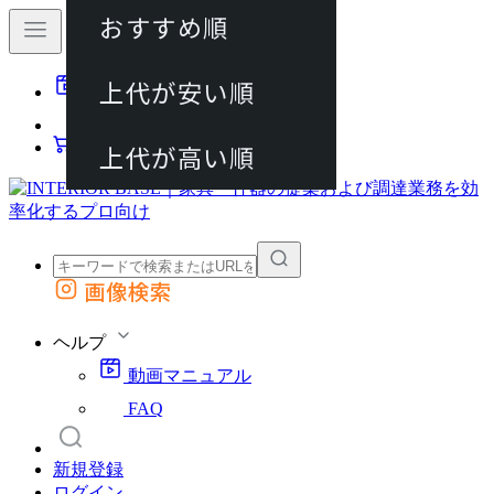
おすすめ順
80件
上代が安い順
動画マニュアル
120件
FAQ
カート
上代が高い順
画像検索
外部サイトの商品をカートに追加
他のサイトで見つけた商品ページのURLを貼り付けて、カートに追加できます
ヘルプ
動画マニュアル
FAQ
新規登録
ログイン