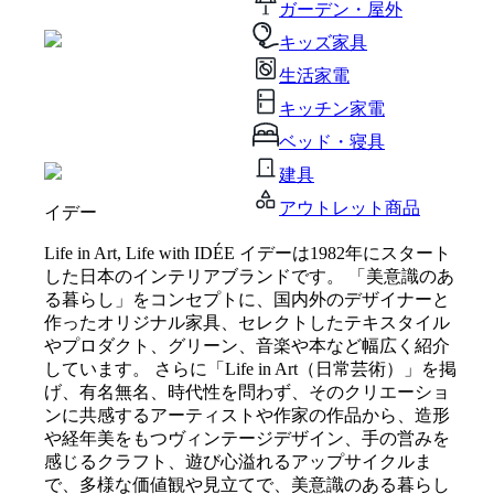
ガーデン・屋外
キッズ家具
生活家電
キッチン家電
ベッド・寝具
建具
アウトレット商品
イデー
Life in Art, Life with IDÉE イデーは1982年にスタート
した日本のインテリアブランドです。 「美意識のあ
る暮らし」をコンセプトに、国内外のデザイナーと
作ったオリジナル家具、セレクトしたテキスタイル
やプロダクト、グリーン、音楽や本など幅広く紹介
しています。 さらに「Life in Art（日常芸術）」を掲
げ、有名無名、時代性を問わず、そのクリエーショ
ンに共感するアーティストや作家の作品から、造形
や経年美をもつヴィンテージデザイン、手の営みを
感じるクラフト、遊び心溢れるアップサイクルま
で、多様な価値観や見立てで、美意識のある暮らし