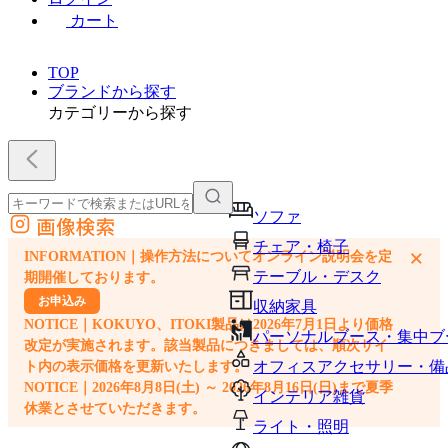
カート
TOP
ブランドから探す
カテゴリーから探す
ソファ
画像検索
外部サイトの商品をカートに追加
チェア・椅子
×
INFORMATION｜操作方法についてオンライン説明会を定
他のサイトで見つけた商品ページのURLを貼り付けて、カートに追加できます
テーブル・デスク
期開催しております。
お申込み
収納家具
NOTICE｜KOKUYO、ITOKI製品は2026年7月1日より価格
パーソナルブース・集中ブ
改定が実施されます。該当製品につきましては、順次サイ
オフィスアクセサリー・備
ト内の表示価格を更新いたします。
NOTICE｜2026年8月8日(土) ～ 2026年8月16日(日)まで夏季
インテリア雑貨
休業とさせていただきます。
ライト・照明