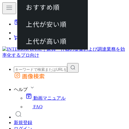
おすすめ順
80件
上代が安い順
動画マニュアル
120件
FAQ
カート
上代が高い順
画像検索
外部サイトの商品をカートに追加
他のサイトで見つけた商品ページのURLを貼り付けて、カートに追加できます
ヘルプ
動画マニュアル
FAQ
新規登録
ログイン