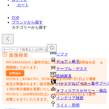
カート
TOP
ブランドから探す
カテゴリーから探す
画像検索
ソファ
外部サイトの商品をカートに追加
チェア・椅子
×
INFORMATION｜操作方法についてオンライン説明会を定
他のサイトで見つけた商品ページのURLを貼り付けて、カートに追加できます
期開催しております。
テーブル・デスク
お申込み
収納家具
NOTICE｜KOKUYO、ITOKI製品は2026年7月1日より価格
パーソナルブース・集中ブー
改定が実施されます。該当製品につきましては、順次サイ
ト内の表示価格を更新いたします。
オフィスアクセサリー・備品
NOTICE｜2026年8月8日(土) ～ 2026年8月16日(日)まで夏季
インテリア雑貨
休業とさせていただきます。
ライト・照明