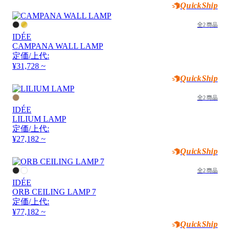
QuickShip
全2商品
IDÉE
CAMPANA WALL LAMP
定価/上代:
¥31,728 ~
QuickShip
全2商品
IDÉE
LILIUM LAMP
定価/上代:
¥27,182 ~
QuickShip
全2商品
IDÉE
ORB CEILING LAMP 7
定価/上代:
¥77,182 ~
QuickShip