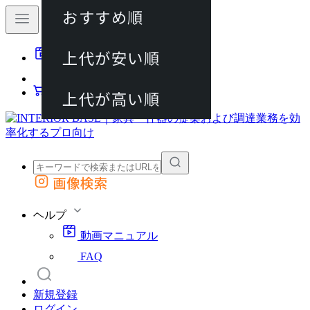
おすすめ順
80件
上代が安い順
動画マニュアル
120件
FAQ
カート
上代が高い順
画像検索
外部サイトの商品をカートに追加
他のサイトで見つけた商品ページのURLを貼り付けて、カートに追加できます
ヘルプ
動画マニュアル
FAQ
新規登録
ログイン