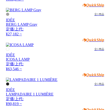
QuickShip
全1商品
IDÉE
BERG LAMP Gray
定価/上代:
¥27,182 ~
QuickShip
全1商品
IDÉE
ICOSA LAMP
定価/上代:
¥63,546 ~
QuickShip
全1商品
IDÉE
LAMPADAIRE 1 LUMIÈRE
定価/上代:
¥90,819 ~
QuickShip