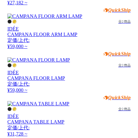
¥27,182 ~
QuickShip
全2商品
IDÉE
CAMPANA FLOOR ARM LAMP
定価/上代:
¥59,000 ~
QuickShip
全2商品
IDÉE
CAMPANA FLOOR LAMP
定価/上代:
¥59,000 ~
QuickShip
全2商品
IDÉE
CAMPANA TABLE LAMP
定価/上代:
¥31,728 ~