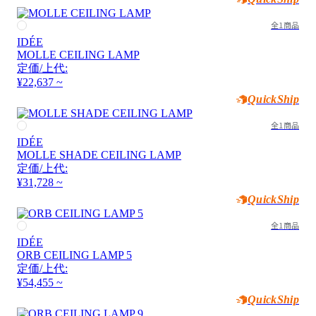
全1商品
IDÉE
MOLLE CEILING LAMP
定価/上代:
¥22,637 ~
QuickShip
全1商品
IDÉE
MOLLE SHADE CEILING LAMP
定価/上代:
¥31,728 ~
QuickShip
全1商品
IDÉE
ORB CEILING LAMP 5
定価/上代:
¥54,455 ~
QuickShip