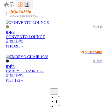
表示:
QuickShip
発注から最短2週間で納品
全1商品
IDÉE
CONVENTO LOUNGE
定価/上代:
¥118,091 ~
QuickShip
全1商品
IDÉE
EMBRYO CHAIR 1988
定価/上代:
¥527,182 ~
1