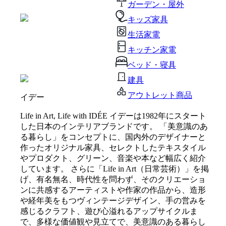
ガーデン・屋外
キッズ家具
生活家電
キッチン家電
ベッド・寝具
建具
アウトレット商品
イデー
Life in Art, Life with IDÉE イデーは1982年にスタート
した日本のインテリアブランドです。 「美意識のあ
る暮らし」をコンセプトに、国内外のデザイナーと
作ったオリジナル家具、セレクトしたテキスタイル
やプロダクト、グリーン、音楽や本など幅広く紹介
しています。 さらに「Life in Art（日常芸術）」を掲
げ、有名無名、時代性を問わず、そのクリエーショ
ンに共感するアーティストや作家の作品から、造形
や経年美をもつヴィンテージデザイン、手の営みを
感じるクラフト、遊び心溢れるアップサイクルま
で、多様な価値観や見立てで、美意識のある暮らし