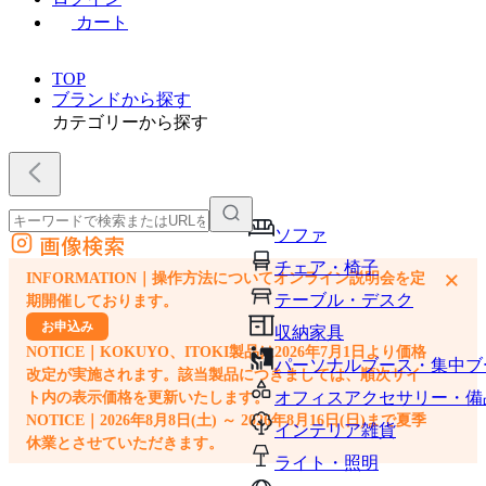
カート
TOP
ブランドから探す
カテゴリーから探す
ソファ
画像検索
外部サイトの商品をカートに追加
チェア・椅子
×
INFORMATION｜操作方法についてオンライン説明会を定
他のサイトで見つけた商品ページのURLを貼り付けて、カートに追加できます
テーブル・デスク
期開催しております。
お申込み
収納家具
NOTICE｜KOKUYO、ITOKI製品は2026年7月1日より価格
パーソナルブース・集中ブ
改定が実施されます。該当製品につきましては、順次サイ
オフィスアクセサリー・備
ト内の表示価格を更新いたします。
NOTICE｜2026年8月8日(土) ～ 2026年8月16日(日)まで夏季
インテリア雑貨
休業とさせていただきます。
ライト・照明