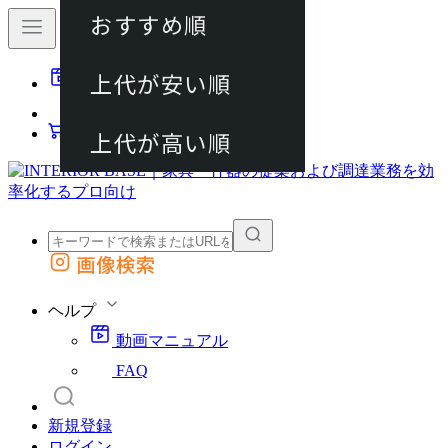
おすすめ順
80件
上代が安い順
動画マニュアル
120件
FAQ
カート
上代が高い順
画像検索
外部サイトの商品をカートに追加
他のサイトで見つけた商品ページのURLを貼り付けて、カートに追加できます
ヘルプ
動画マニュアル
FAQ
新規登録
ログイン