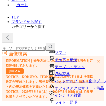
カート
TOP
ブランドから探す
カテゴリーから探す
画像検索
ソファ
外部サイトの商品をカートに追加
チェア・椅子
×
INFORMATION｜操作方法についてオンライン説明会を定
他のサイトで見つけた商品ページのURLを貼り付けて、カートに追加できます
期開催しております。
テーブル・デスク
お申込み
収納家具
NOTICE｜KOKUYO、ITOKI製品は2026年7月1日より価格
パーソナルブース・集中ブー
改定が実施されます。該当製品につきましては、順次サイ
ト内の表示価格を更新いたします。
オフィスアクセサリー・備品
NOTICE｜2026年8月8日(土) ～ 2026年8月16日(日)まで夏季
インテリア雑貨
休業とさせていただきます。
ライト・照明