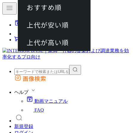
おすすめ順
80件
上代が安い順
動画マニュアル
120件
FAQ
カート
上代が高い順
画像検索
外部サイトの商品をカートに追加
他のサイトで見つけた商品ページのURLを貼り付けて、カートに追加できます
ヘルプ
動画マニュアル
FAQ
新規登録
ログイン