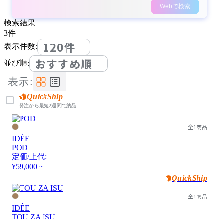
Webで検索
検索結果
3
件
120件
表示件数:
おすすめ順
並び順:
表示:
QuickShip
発注から最短2週間で納品
全1商品
IDÉE
POD
定価/上代:
¥59,000 ~
QuickShip
全1商品
IDÉE
TOU ZA ISU