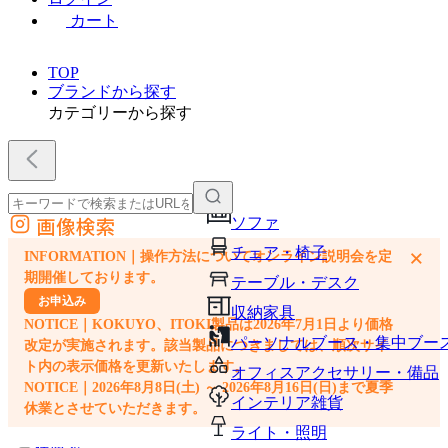
カート
TOP
ブランドから探す
カテゴリーから探す
画像検索
ソファ
外部サイトの商品をカートに追加
チェア・椅子
×
INFORMATION｜操作方法についてオンライン説明会を定
他のサイトで見つけた商品ページのURLを貼り付けて、カートに追加できます
期開催しております。
テーブル・デスク
お申込み
収納家具
NOTICE｜KOKUYO、ITOKI製品は2026年7月1日より価格
パーソナルブース・集中ブー
改定が実施されます。該当製品につきましては、順次サイ
ト内の表示価格を更新いたします。
オフィスアクセサリー・備品
NOTICE｜2026年8月8日(土) ～ 2026年8月16日(日)まで夏季
インテリア雑貨
休業とさせていただきます。
ライト・照明