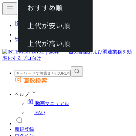
おすすめ順
80件
上代が安い順
動画マニュアル
120件
FAQ
カート
上代が高い順
画像検索
外部サイトの商品をカートに追加
他のサイトで見つけた商品ページのURLを貼り付けて、カートに追加できます
ヘルプ
動画マニュアル
FAQ
新規登録
ログイン