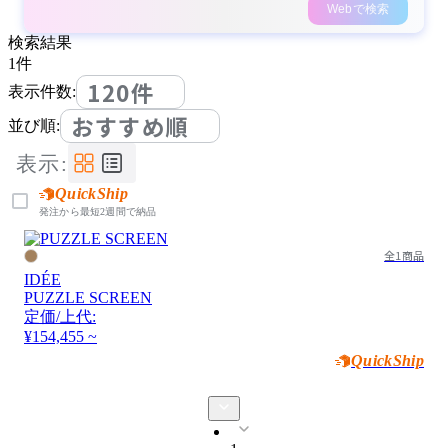
Webで検索
検索結果
1
件
120件
表示件数:
おすすめ順
並び順:
表示:
QuickShip
発注から最短2週間で納品
全1商品
IDÉE
PUZZLE SCREEN
定価/上代:
¥154,455 ~
QuickShip