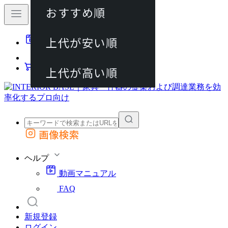
おすすめ順
80件
上代が安い順
動画マニュアル
120件
FAQ
カート
上代が高い順
画像検索
外部サイトの商品をカートに追加
他のサイトで見つけた商品ページのURLを貼り付けて、カートに追加できます
ヘルプ
動画マニュアル
FAQ
新規登録
ログイン