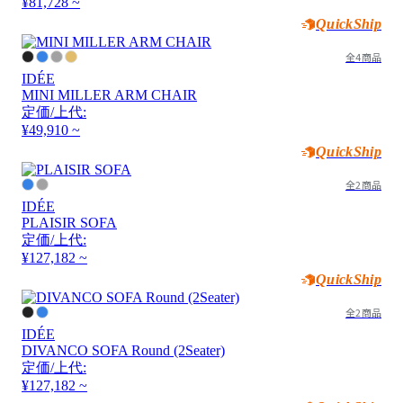
¥81,728 ~
QuickShip
全4商品
IDÉE
MINI MILLER ARM CHAIR
定価/上代:
¥49,910 ~
QuickShip
全2商品
IDÉE
PLAISIR SOFA
定価/上代:
¥127,182 ~
QuickShip
全2商品
IDÉE
DIVANCO SOFA Round (2Seater)
定価/上代:
¥127,182 ~