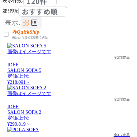
120件
表示件数:
おすすめ順
並び順:
表示:
QuickShip
発注から最短2週間で納品
画像はイメージです
全278商品
IDÉE
SALON SOFA 5
定価/上代:
¥218,091 ~
画像はイメージです
全278商品
IDÉE
SALON SOFA 2
定価/上代:
¥290,819 ~
全417商品