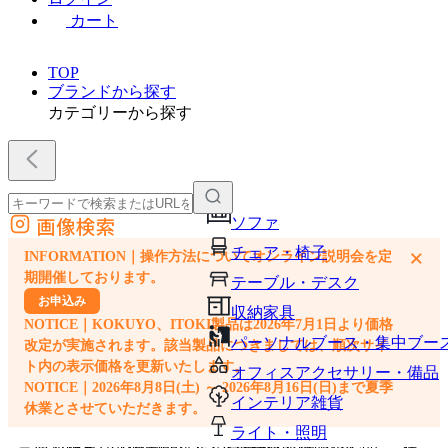
カート
TOP
ブランドから探す
カテゴリーから探す
画像検索
ソファ
外部サイトの商品をカートに追加
チェア・椅子
×
INFORMATION｜操作方法についてオンライン説明会を定
他のサイトで見つけた商品ページのURLを貼り付けて、カートに追加できます
期開催しております。
テーブル・デスク
お申込み
収納家具
NOTICE｜KOKUYO、ITOKI製品は2026年7月1日より価格
パーソナルブース・集中ブー
改定が実施されます。該当製品につきましては、順次サイ
ト内の表示価格を更新いたします。
オフィスアクセサリー・備品
NOTICE｜2026年8月8日(土) ～ 2026年8月16日(日)まで夏季
インテリア雑貨
休業とさせていただきます。
ライト・照明