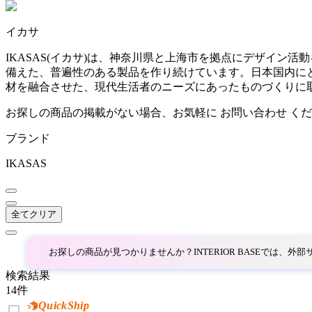
~
イカサ
AINX
mm
IKASAS(イカサ)は、神奈川県と上海市を拠点にデザイ
備えた、普遍性のある製品を作り続けています。日本国内に
アイネクス
材を融合させた、現代生活者のニーズにあったものづくりに
お探しの商品の掲載がない場合、お気軽に
お問い合わせ
くだ
aluna
ブランド
アルナ
IKASAS
Andreu World
全てクリア
アンドリューワールド
お探しの商品が見つかりませんか？INTERIOR BASEでは、
検索結果
ANONIMA CASTELLI
14
件
QuickShip