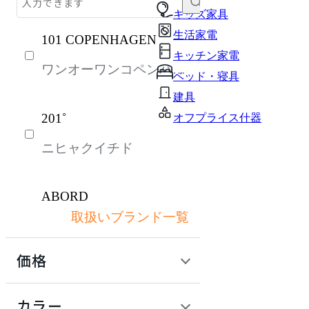
テーブル・デスク
キッズ家具
生活家電
101 COPENHAGEN
収納家具
キッチン家電
ワンオーワンコペンハー
パーソナルブース・集中ブース
ベッド・寝具
ゲン
オフィスアクセサリー・備品
建具
201˚
オフプライス什器
インテリア雑貨
ニヒャクイチド
ライト・照明
ガーデン・屋外
ABORD
キッズ家具
取扱いブランド一覧
アボール
生活家電
価格
キッチン家電
ACME Furniture
ベッド・寝具
定価 / 上代 (税抜)
検索
カラー
アクメファニチャー