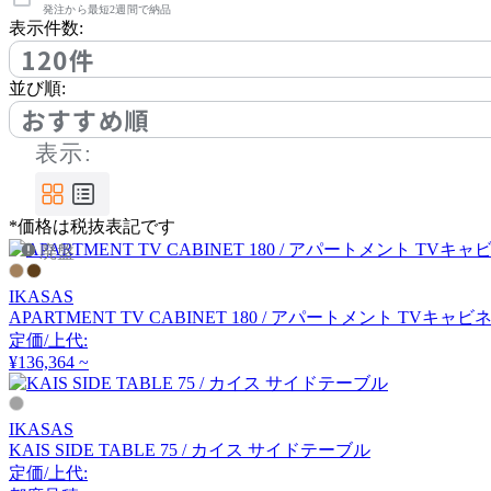
アノニマカステッリ
発注から最短2週間で納品
表示件数:
120件
Another Garden
並び順:
おすすめ順
アナザーガーデン
表示:
ARIAKE
*価格は税抜表記です
廃盤
アリアケ
IKASAS
APARTMENT TV CABINET 180 / アパートメント TVキャビ
arper
定価/上代:
¥136,364 ~
アルペール
IKASAS
KAIS SIDE TABLE 75 / カイス サイドテーブル
arrmet
定価/上代: