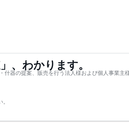
値」、わかります。
・什器の提案、販売を行う法人様および個人事業主
い。