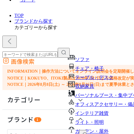
TOP
ブランドから探す
カテゴリーから探す
ソファ
画像検索
外部サイトの商品をカートに追加
チェア・椅子
他のサイトで見つけた商品ページのURLを貼り付けて、カートに追加できます
INFORMATION｜操作方法についてオンライン説明会を定期開催
テーブル・デスク
NOTICE｜KOKUYO、ITOKI製品は2026年7月1日より価
NOTICE｜2026年8月8日(土) ～ 2026年8月16日(日)まで夏季休
収納家具
パーソナルブース・集中ブ
カテゴリー
オフィスアクセサリー・備
インテリア雑貨
ソファ
ブランド
1
ライト・照明
チェア・椅子
ガーデン・屋外