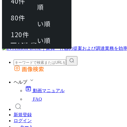
40件
おすすめ順
80件
80件
上代が安い順
動画マニュアル
120件
120件
FAQ
カート
上代が高い順
画像検索
外部サイトの商品をカートに追加
他のサイトで見つけた商品ページのURLを貼り付けて、カートに追加できます
ヘルプ
動画マニュアル
FAQ
新規登録
ログイン
カート