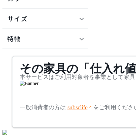
~
建具
オフプライス什器
円
サイズ
ADAL
幅
アダル
検索
特徴
~
ADAL TOTAL INTERIOR
mm
サステナビリティ商品
COLLECTION
その家具の「仕入れ
奥行
検索
アダルトータルインテリ
アコレクション
~
本サービスはご利用対象者を事業として家具
ADRS
mm
高さ
検索
アドレス
一般消費者の方は
subsclife
をご利用くださ
~
AICO
mm
座面高
検索
アイコ