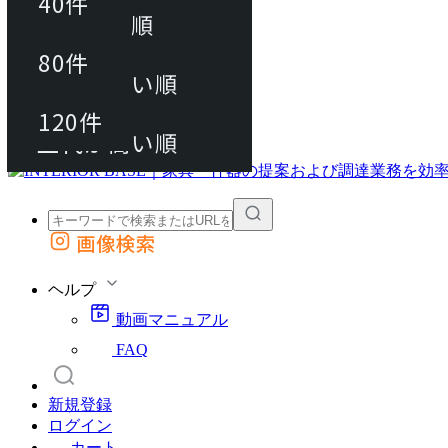
40件
おすすめ順
80件
80件
上代が安い順
動画マニュアル
120件
120件
FAQ
カート
上代が高い順
画像検索
外部サイトの商品をカートに追加
他のサイトで見つけた商品ページのURLを貼り付けて、カートに追加できます
ヘルプ
動画マニュアル
FAQ
新規登録
ログイン
カート