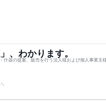
値」、わかります。
・什器の提案、販売を行う法人様および個人事業主
い。