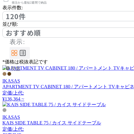
アノニマカステッリ
発注から最短2週間で納品
表示件数:
120件
Another Garden
並び順:
おすすめ順
アナザーガーデン
表示:
ARIAKE
*価格は税抜表記です
廃盤
アリアケ
IKASAS
APARTMENT TV CABINET 180 / アパートメント TVキャビ
arper
定価/上代:
¥136,364 ~
アルペール
IKASAS
KAIS SIDE TABLE 75 / カイス サイドテーブル
arrmet
定価/上代: