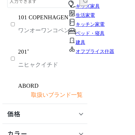
テーブル・デスク
キッズ家具
生活家電
101 COPENHAGEN
収納家具
キッチン家電
ワンオーワンコペンハー
パーソナルブース・集中ブース
ベッド・寝具
ゲン
オフィスアクセサリー・備品
建具
201˚
オフプライス什器
インテリア雑貨
ニヒャクイチド
ライト・照明
ガーデン・屋外
ABORD
キッズ家具
取扱いブランド一覧
アボール
生活家電
価格
キッチン家電
ACME Furniture
ベッド・寝具
定価 / 上代 (税抜)
検索
カラー
アクメファニチャー