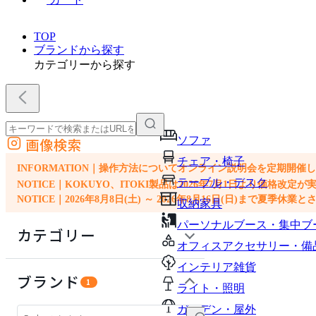
TOP
ブランドから探す
カテゴリーから探す
ソファ
画像検索
外部サイトの商品をカートに追加
チェア・椅子
他のサイトで見つけた商品ページのURLを貼り付けて、カートに追加できます
INFORMATION｜操作方法についてオンライン説明会を定期開催
テーブル・デスク
NOTICE｜KOKUYO、ITOKI製品は2026年7月1日より価
NOTICE｜2026年8月8日(土) ～ 2026年8月16日(日)まで夏季休
収納家具
パーソナルブース・集中ブ
カテゴリー
オフィスアクセサリー・備
インテリア雑貨
ソファ
ブランド
1
ライト・照明
チェア・椅子
ガーデン・屋外