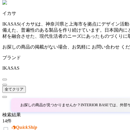
~
イカサ
AINX
mm
IKASAS(イカサ)は、神奈川県と上海市を拠点にデザイ
備えた、普遍性のある製品を作り続けています。日本国内に
アイネクス
材を融合させた、現代生活者のニーズにあったものづくりに
お探しの商品の掲載がない場合、お気軽に
お問い合わせ
くだ
aluna
ブランド
アルナ
IKASAS
Andreu World
全てクリア
アンドリューワールド
お探しの商品が見つかりませんか？INTERIOR BASEでは、
検索結果
ANONIMA CASTELLI
14
件
QuickShip