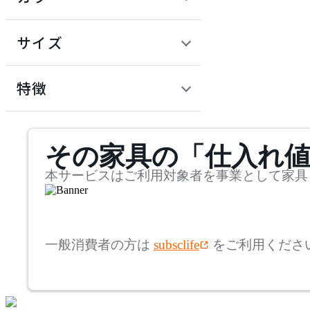
~
建具
オフプライス什器
円
サイズ
ADAL
幅
アダル
検索
特徴
~
ADAL TOTAL INTERIOR
mm
サステナビリティ商品
COLLECTION
その家具の「仕入れ
奥行
検索
アダルトータルインテリ
アコレクション
~
本サービスはご利用対象者を事業として家具
ADRS
mm
高さ
検索
アドレス
一般消費者の方は
subsclife
をご利用くださ
~
AICO
mm
座面高
検索
アイコ