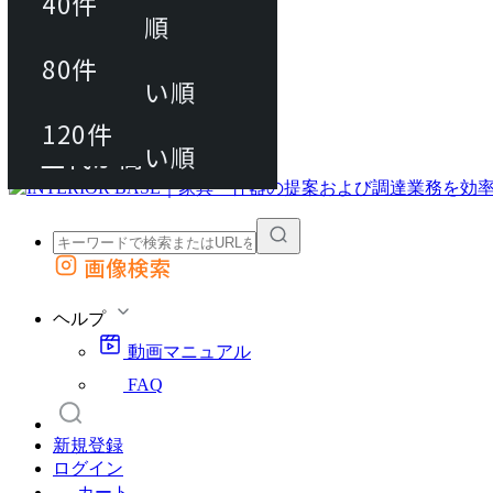
40件
おすすめ順
80件
80件
上代が安い順
動画マニュアル
120件
120件
FAQ
カート
上代が高い順
画像検索
外部サイトの商品をカートに追加
他のサイトで見つけた商品ページのURLを貼り付けて、カートに追加できます
ヘルプ
動画マニュアル
FAQ
新規登録
ログイン
カート