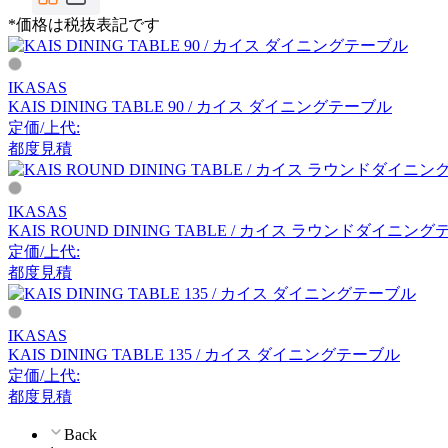
CondeHouse
*価格は税抜表記です
カンディハウス
IKASAS
KAIS DINING TABLE 90 / カイス ダイニングテーブル
CRUSH CRASH PROJECT
定価/上代:
都度見積
クラッシュクラッシュプ
ロジェクト
IKASAS
KAIS ROUND DINING TABLE / カイス ラウンドダイニン
DAN-FORM
定価/上代:
都度見積
ダンフォーム
IKASAS
DeVorm
KAIS DINING TABLE 135 / カイス ダイニングテーブル
定価/上代:
デフォルム
都度見積
Back