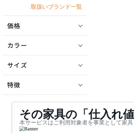
取扱いブランド一覧
アクメファニチャー
価格
ADAL
定価 / 上代 (税抜)
検索
カラー
アダル
~
円
サイズ
ADAL TOTAL INTERIOR
COLLECTION
幅
アダルトータルインテリ
検索
特徴
アコレクション
~
ADRS
mm
サステナビリティ商品
その家具の「仕入れ
奥行
検索
アドレス
~
本サービスはご利用対象者を事業として家具
ARIAKE