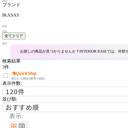
BoConcept
ブランド
ボーコンセプト
IKASAS
by interiors
全てクリア
バイインテリアズ
お探しの商品が見つかりませんか？INTERIOR BASEでは、
検索結果
Coccole
3
件
QuickShip
コッコレ
発注から最短2週間で納品
表示件数:
120件
COMPLEX UNIVERSAL
並び順:
FURNITURE SUPPLY
おすすめ順
コンプレックスユニバー
表示:
サルファニチャーサプラ
イ