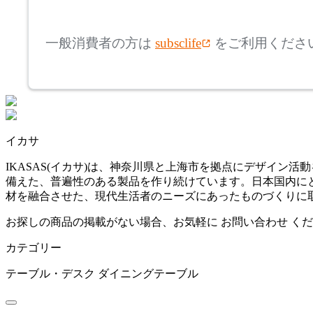
mm
高さ
検索
アリアケ
一般消費者の方は
subsclife
をご利用くださ
~
artek
mm
座面高
検索
アルテック
~
イカサ
ARUNAi
mm
IKASAS(イカサ)は、神奈川県と上海市を拠点にデザイ
備えた、普遍性のある製品を作り続けています。日本国内に
アルナイ
材を融合させた、現代生活者のニーズにあったものづくりに
お探しの商品の掲載がない場合、お気軽に
お問い合わせ
くだ
AZUMAYA
カテゴリー
アズマヤ
テーブル・デスク
ダイニングテーブル