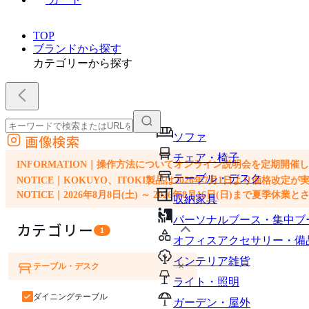
TOP
ブランドから探す
カテゴリーから探す
ソファ
画像検索
外部サイトの商品をカートに追加
チェア・椅子
他のサイトで見つけた商品ページのURLを貼り付けて、カートに追加できます
INFORMATION｜操作方法についてオンライン説明会を定期開催
テーブル・デスク
NOTICE｜KOKUYO、ITOKI製品は2026年7月1日より価
NOTICE｜2026年8月8日(土) ～ 2026年8月16日(日)まで夏季休
収納家具
パーソナルブース・集中ブ
カテゴリー
1
オフィスアクセサリー・備
インテリア雑貨
×
テーブル・デスク
ソファ
チェア・椅子
ライト・照明
ダイニングテーブル
ガーデン・屋外