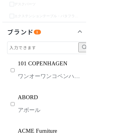
デスクパーツ
エクステンションテーブル・バタフライテーブル・伸長テーブル
収納家具
パーソナルブース・集中ブース
オフィスアクセサリー・備品
インテリア雑貨
ライト・照明
ガーデン・屋外
キッズ家具
生活家電
キッチン家電
ベッド・寝具
建具
オフプライス什器
ブランド
1
101 COPENHAGEN
ワンオーワンコペンハー
ゲン
ABORD
アボール
ACME Furniture