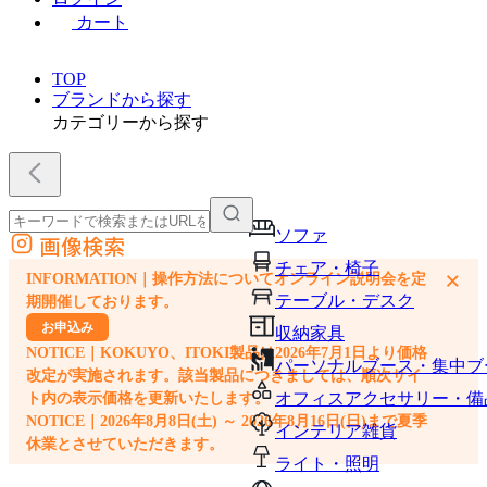
カート
TOP
ブランドから探す
カテゴリーから探す
ソファ
画像検索
外部サイトの商品をカートに追加
チェア・椅子
×
INFORMATION｜操作方法についてオンライン説明会を定
他のサイトで見つけた商品ページのURLを貼り付けて、カートに追加できます
テーブル・デスク
期開催しております。
お申込み
収納家具
NOTICE｜KOKUYO、ITOKI製品は2026年7月1日より価格
パーソナルブース・集中ブ
改定が実施されます。該当製品につきましては、順次サイ
オフィスアクセサリー・備
ト内の表示価格を更新いたします。
NOTICE｜2026年8月8日(土) ～ 2026年8月16日(日)まで夏季
インテリア雑貨
休業とさせていただきます。
ライト・照明