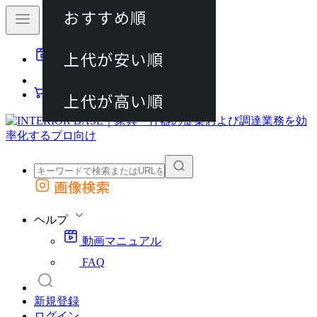
おすすめ順
80件
上代が安い順
動画マニュアル
120件
FAQ
カート
上代が高い順
画像検索
外部サイトの商品をカートに追加
他のサイトで見つけた商品ページのURLを貼り付けて、カートに追加できます
ヘルプ
動画マニュアル
FAQ
新規登録
ログイン