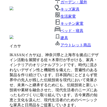
ガーデン・屋外
キッズ家具
生活家電
キッチン家電
ベッド・寝具
建具
アウトレット商品
イカサ
IKASAS(イカサ)は、神奈川県と上海市を拠点にデザ
イン活動を展開する佐々木章行が手がける、家具・
インテリアのオリジナルブランドです。時代に流さ
れないデザイン性と機能性を備えた、普遍性のある
製品を作り続けています。日本国内にとどまらず世
界中の先人が残した伝統技術を現代において発展さ
せ、未来へと継承するためにも、伝統技術と新しい
技術や素材を融合させた、現代生活者のニーズにあ
ったものづくりに取り組んでいます。古今東西の知
恵と文化を汲んだ、現代生活者のためのベーシック
な家具と日用品をご提案していきます。