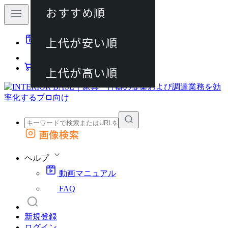
おすすめ順
80件
上代が安い順
動画マニュアル
120件
FAQ
カート
上代が高い順
画像検索
外部サイトの商品をカートに追加
他のサイトで見つけた商品ページのURLを貼り付けて、カートに追加できます
ヘルプ
動画マニュアル
FAQ
新規登録
ログイン