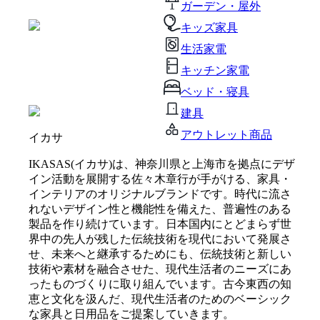
ガーデン・屋外
キッズ家具
生活家電
キッチン家電
ベッド・寝具
建具
アウトレット商品
イカサ
IKASAS(イカサ)は、神奈川県と上海市を拠点にデザ
イン活動を展開する佐々木章行が手がける、家具・
インテリアのオリジナルブランドです。時代に流さ
れないデザイン性と機能性を備えた、普遍性のある
製品を作り続けています。日本国内にとどまらず世
界中の先人が残した伝統技術を現代において発展さ
せ、未来へと継承するためにも、伝統技術と新しい
技術や素材を融合させた、現代生活者のニーズにあ
ったものづくりに取り組んでいます。古今東西の知
恵と文化を汲んだ、現代生活者のためのベーシック
な家具と日用品をご提案していきます。