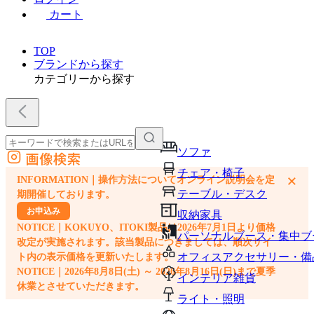
カート
TOP
ブランドから探す
カテゴリーから探す
ソファ
画像検索
外部サイトの商品をカートに追加
チェア・椅子
×
INFORMATION｜操作方法についてオンライン説明会を定
他のサイトで見つけた商品ページのURLを貼り付けて、カートに追加できます
テーブル・デスク
期開催しております。
お申込み
収納家具
NOTICE｜KOKUYO、ITOKI製品は2026年7月1日より価格
パーソナルブース・集中ブ
改定が実施されます。該当製品につきましては、順次サイ
オフィスアクセサリー・備
ト内の表示価格を更新いたします。
NOTICE｜2026年8月8日(土) ～ 2026年8月16日(日)まで夏季
インテリア雑貨
休業とさせていただきます。
ライト・照明