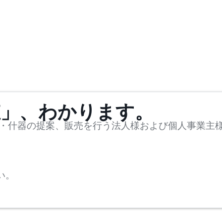
値」、わかります。
・什器の提案、販売を行う法人様および個人事業主
い。