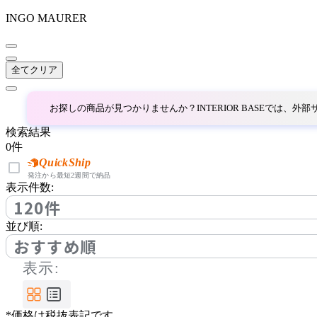
INGO MAURER
~
AINX
mm
全てクリア
アイネクス
お探しの商品が見つかりませんか？INTERIOR BASEでは、
aluna
検索結果
0
件
アルナ
QuickShip
発注から最短2週間で納品
表示件数:
120件
Andreu World
並び順:
アンドリューワールド
おすすめ順
表示:
ANONIMA CASTELLI
*価格は税抜表記です