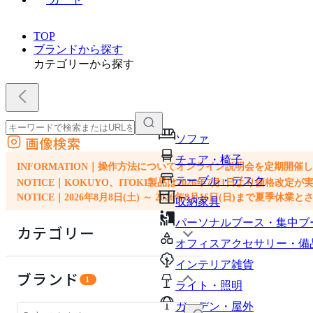
TOP
ブランドから探す
カテゴリーから探す
ソファ
画像検索
外部サイトの商品をカートに追加
チェア・椅子
他のサイトで見つけた商品ページのURLを貼り付けて、カートに追加できます
INFORMATION｜操作方法についてオンライン説明会を定期開催
テーブル・デスク
NOTICE｜KOKUYO、ITOKI製品は2026年7月1日より価
NOTICE｜2026年8月8日(土) ～ 2026年8月16日(日)まで夏季休
収納家具
パーソナルブース・集中ブ
カテゴリー
オフィスアクセサリー・備
インテリア雑貨
ソファ
ブランド
1
ライト・照明
チェア・椅子
ガーデン・屋外