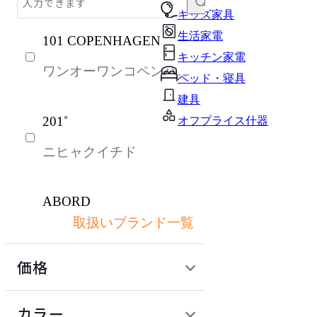
テーブル・デスク
キッズ家具
生活家電
101 COPENHAGEN
収納家具
キッチン家電
ワンオーワンコペンハー
パーソナルブース・集中ブース
ベッド・寝具
ゲン
オフィスアクセサリー・備品
建具
201˚
オフプライス什器
インテリア雑貨
ニヒャクイチド
ライト・照明
ガーデン・屋外
ABORD
キッズ家具
取扱いブランド一覧
アボール
生活家電
価格
キッチン家電
ACME Furniture
ベッド・寝具
定価 / 上代 (税抜)
検索
カラー
アクメファニチャー