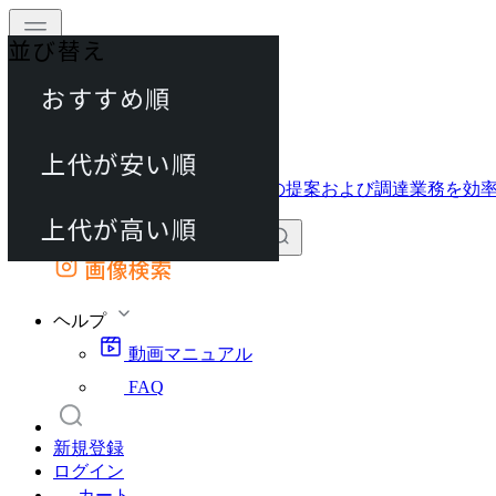
並び替え
40件
おすすめ順
動画マニュアル
80件
FAQ
カート
上代が安い順
120件
上代が高い順
画像検索
外部サイトの商品をカートに追加
他のサイトで見つけた商品ページのURLを貼り付けて、カートに追加できます
ヘルプ
動画マニュアル
FAQ
新規登録
ログイン
カート