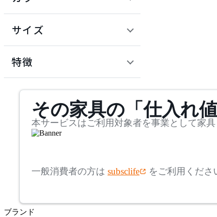
~
建具
オフプライス什器
円
サイズ
ADAL
幅
アダル
検索
特徴
~
ADAL TOTAL INTERIOR
mm
サステナビリティ商品
COLLECTION
その家具の「仕入れ
奥行
検索
アダルトータルインテリ
アコレクション
~
本サービスはご利用対象者を事業として家具
ADRS
mm
高さ
検索
アドレス
一般消費者の方は
subsclife
をご利用くださ
~
AICO
mm
ブランド
座面高
検索
アイコ