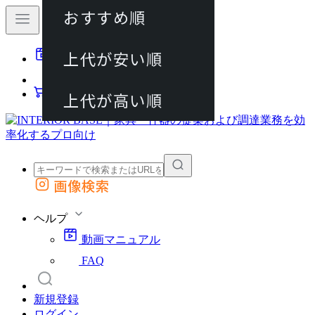
おすすめ順
80件
上代が安い順
動画マニュアル
120件
FAQ
カート
上代が高い順
画像検索
外部サイトの商品をカートに追加
他のサイトで見つけた商品ページのURLを貼り付けて、カートに追加できます
ヘルプ
動画マニュアル
FAQ
新規登録
ログイン