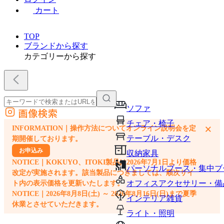
カート
TOP
ブランドから探す
カテゴリーから探す
ソファ
画像検索
外部サイトの商品をカートに追加
チェア・椅子
×
INFORMATION｜操作方法についてオンライン説明会を定
他のサイトで見つけた商品ページのURLを貼り付けて、カートに追加できます
テーブル・デスク
期開催しております。
お申込み
収納家具
NOTICE｜KOKUYO、ITOKI製品は2026年7月1日より価格
パーソナルブース・集中ブ
改定が実施されます。該当製品につきましては、順次サイ
オフィスアクセサリー・備
ト内の表示価格を更新いたします。
NOTICE｜2026年8月8日(土) ～ 2026年8月16日(日)まで夏季
インテリア雑貨
休業とさせていただきます。
ライト・照明