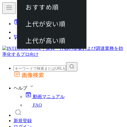
おすすめ順
80件
上代が安い順
動画マニュアル
120件
FAQ
カート
上代が高い順
画像検索
外部サイトの商品をカートに追加
他のサイトで見つけた商品ページのURLを貼り付けて、カートに追加できます
ヘルプ
動画マニュアル
FAQ
新規登録
ログイン