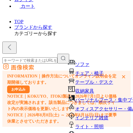
カート
TOP
ブランドから探す
カテゴリーから探す
ソファ
画像検索
外部サイトの商品をカートに追加
チェア・椅子
×
INFORMATION｜操作方法についてオンライン説明会を定
他のサイトで見つけた商品ページのURLを貼り付けて、カートに追加できます
テーブル・デスク
期開催しております。
お申込み
収納家具
NOTICE｜KOKUYO、ITOKI製品は2026年7月1日より価格
パーソナルブース・集中ブ
改定が実施されます。該当製品につきましては、順次サイ
オフィスアクセサリー・備
ト内の表示価格を更新いたします。
NOTICE｜2026年8月8日(土) ～ 2026年8月16日(日)まで夏季
インテリア雑貨
休業とさせていただきます。
ライト・照明