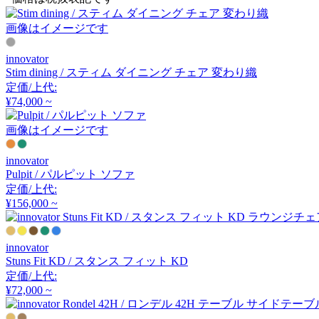
アノニマカステッリ
画像はイメージです
Another Garden
innovator
Stim dining / スティム ダイニング チェア 変わり織
アナザーガーデン
定価/上代:
¥74,000 ~
画像はイメージです
ARIAKE
innovator
アリアケ
Pulpit / パルピット ソファ
定価/上代:
¥156,000 ~
arper
アルペール
innovator
Stuns Fit KD / スタンス フィット KD
定価/上代:
¥72,000 ~
arrmet