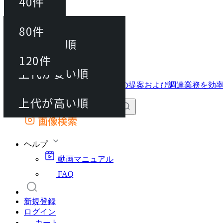
40件
並び替え
40件
80件
おすすめ順
動画マニュアル
80件
120件
FAQ
カート
上代が安い順
120件
上代が高い順
画像検索
外部サイトの商品をカートに追加
他のサイトで見つけた商品ページのURLを貼り付けて、カートに追加できます
ヘルプ
動画マニュアル
FAQ
新規登録
ログイン
カート