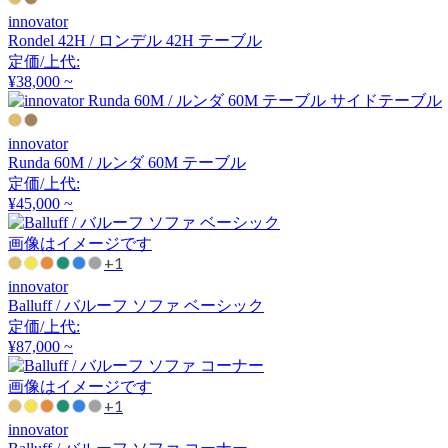
アーメット
innovator
Rondel 42H / ロンデル 42H テーブル
定価/上代:
ART WORK STUDIO
¥38,000 ~
アートワークスタジオ
innovator
Runda 60M / ルンダ 60M テーブル
定価/上代:
artek
¥45,000 ~
アルテック
画像はイメージです
+1
innovator
Balluff / バルーフ ソファ ベーシック
Artemide
定価/上代:
¥87,000 ~
アルテミデ
画像はイメージです
+1
ARUNAi
innovator