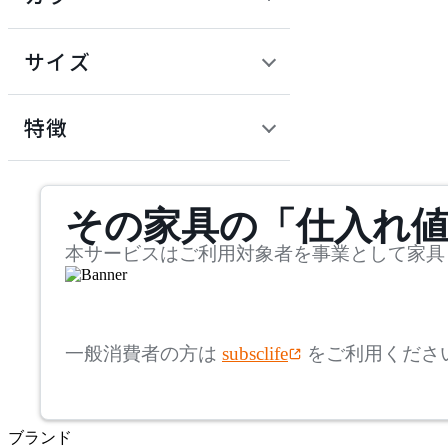
~
建具
オフプライス什器
円
サイズ
ADAL
幅
アダル
検索
特徴
~
ADAL TOTAL INTERIOR
mm
サステナビリティ商品
COLLECTION
その家具の「仕入れ
奥行
検索
アダルトータルインテリ
アコレクション
~
本サービスはご利用対象者を事業として家具
ADRS
mm
高さ
検索
アドレス
一般消費者の方は
subsclife
をご利用くださ
~
AICO
mm
ブランド
座面高
検索
アイコ