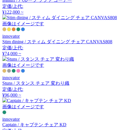
Balluff / バルーフ ソファ コーナー
アルナイ
定価/上代:
¥122,000 ~
画像はイメージです
Astep
innovator
アステップ
Stim dining / スティム ダイニング チェア CANVAS808
定価/上代:
¥74,000 ~
AZUMAYA
画像はイメージです
アズマヤ
innovator
Stuns / スタンス チェア 変わり織
定価/上代:
B-LINE
¥96,000 ~
ビーライン
画像はイメージです
innovator
B.C. SAN MICHELE
Captain / キャプテン チェア KD