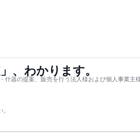
値」、わかります。
・什器の提案、販売を行う法人様および個人事業主
い。