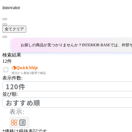
innovator
~
AINX
mm
全てクリア
アイネクス
お探しの商品が見つかりませんか？INTERIOR BASEでは、
aluna
検索結果
12
件
アルナ
QuickShip
発注から最短2週間で納品
表示件数:
120件
Andreu World
並び順:
アンドリューワールド
おすすめ順
表示:
ANONIMA CASTELLI
*価格は税抜表記です