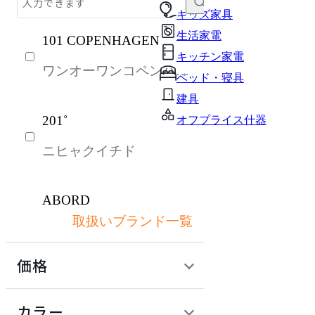
テーブル・デスク
キッズ家具
生活家電
101 COPENHAGEN
収納家具
キッチン家電
ワンオーワンコペンハー
パーソナルブース・集中ブース
ベッド・寝具
ゲン
オフィスアクセサリー・備品
建具
201˚
オフプライス什器
インテリア雑貨
ニヒャクイチド
ライト・照明
ガーデン・屋外
ABORD
キッズ家具
取扱いブランド一覧
アボール
生活家電
価格
キッチン家電
ACME Furniture
ベッド・寝具
定価 / 上代 (税抜)
検索
カラー
アクメファニチャー