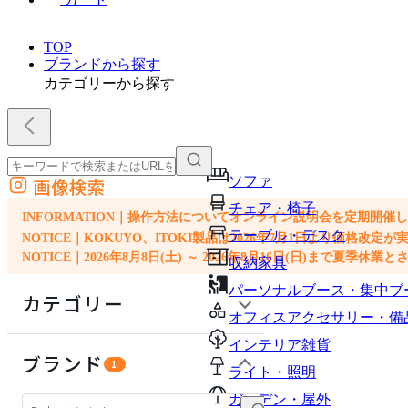
TOP
ブランドから探す
カテゴリーから探す
ソファ
画像検索
外部サイトの商品をカートに追加
チェア・椅子
他のサイトで見つけた商品ページのURLを貼り付けて、カートに追加できます
INFORMATION｜操作方法についてオンライン説明会を定期開催
テーブル・デスク
NOTICE｜KOKUYO、ITOKI製品は2026年7月1日より価
NOTICE｜2026年8月8日(土) ～ 2026年8月16日(日)まで夏季休
収納家具
パーソナルブース・集中ブ
カテゴリー
オフィスアクセサリー・備
インテリア雑貨
ソファ
ブランド
1
ライト・照明
チェア・椅子
ガーデン・屋外