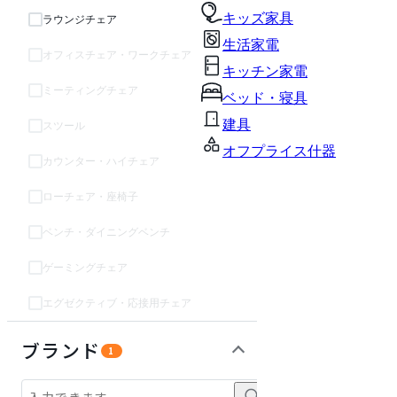
キッズ家具
ラウンジチェア
生活家電
オフィスチェア・ワークチェア
キッチン家電
ミーティングチェア
ベッド・寝具
建具
スツール
オフプライス什器
カウンター・ハイチェア
ローチェア・座椅子
ベンチ・ダイニングベンチ
ゲーミングチェア
エグゼクティブ・応接用チェア
テーブル・デスク
収納家具
パーソナルブース・集中ブース
オフィスアクセサリー・備品
インテリア雑貨
ライト・照明
ガーデン・屋外
キッズ家具
生活家電
キッチン家電
ベッド・寝具
建具
オフプライス什器
ブランド
1