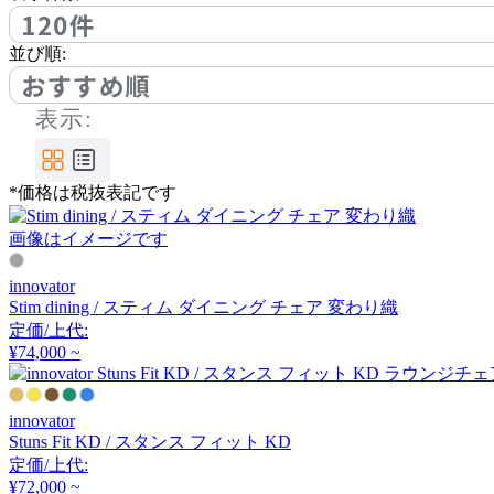
アルナイ
120件
並び順:
おすすめ順
AZUMAYA
表示:
アズマヤ
*価格は税抜表記です
BoConcept
画像はイメージです
ボーコンセプト
innovator
Stim dining / スティム ダイニング チェア 変わり織
by interiors
定価/上代:
¥74,000 ~
バイインテリアズ
innovator
Stuns Fit KD / スタンス フィット KD
Cerantola
定価/上代:
¥72,000 ~