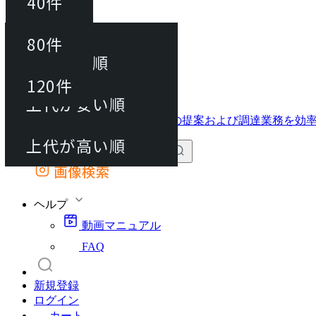
40件
並び替え
40件
80件
おすすめ順
動画マニュアル
80件
120件
FAQ
カート
上代が安い順
120件
上代が高い順
画像検索
外部サイトの商品をカートに追加
他のサイトで見つけた商品ページのURLを貼り付けて、カートに追加できます
ヘルプ
動画マニュアル
FAQ
新規登録
ログイン
カート