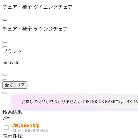
チェア・椅子
ダイニングチェア
~
ARIAKE
mm
チェア・椅子
ラウンジチェア
アリアケ
ブランド
arper
innovator
アルペール
全てクリア
artek
お探しの商品が見つかりませんか？INTERIOR BASEでは、
アルテック
検索結果
7
件
ARUNAi
QuickShip
発注から最短2週間で納品
表示件数: