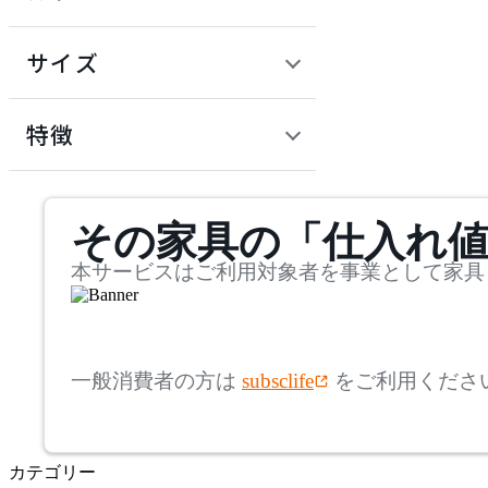
~
円
サイズ
ADAL TOTAL INTERIOR
COLLECTION
幅
アダルトータルインテリ
検索
特徴
アコレクション
~
ADRS
mm
サステナビリティ商品
その家具の「仕入れ
奥行
検索
アドレス
~
本サービスはご利用対象者を事業として家具
Andreu World
mm
高さ
検索
アンドリューワールド
一般消費者の方は
subsclife
をご利用くださ
~
ANONIMA CASTELLI
mm
カテゴリー
座面高
検索
アノニマカステッリ