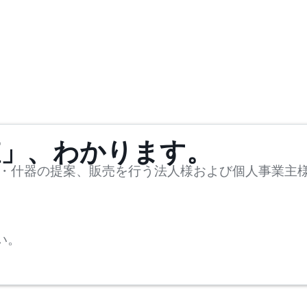
値」、わかります。
・什器の提案、販売を行う法人様および個人事業主
い。