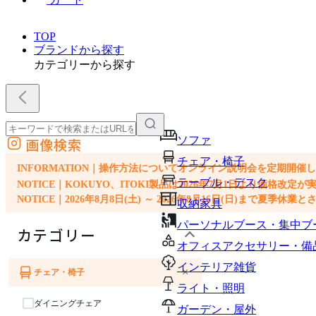
TOP
ブランドから探す
カテゴリーから探す
ソファ
画像検索
外部サイトの商品をカートに追加
チェア・椅子
他のサイトで見つけた商品ページのURLを貼り付けて、カートに追加できます
INFORMATION｜操作方法についてオンライン説明会を定期開催
テーブル・デスク
NOTICE｜KOKUYO、ITOKI製品は2026年7月1日より価
NOTICE｜2026年8月8日(土) ～ 2026年8月16日(日)まで夏季休
収納家具
パーソナルブース・集中ブ
カテゴリー
オフィスアクセサリー・備
インテリア雑貨
×
チェア・椅子
ソファ
ライト・照明
ダイニングチェア
ガーデン・屋外