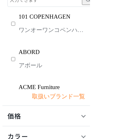
101 COPENHAGEN
ワンオーワンコペンハー
ゲン
ABORD
アボール
ACME Furniture
取扱いブランド一覧
アクメファニチャー
価格
ADAL
定価 / 上代 (税抜)
検索
カラー
アダル