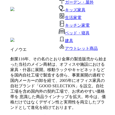
ガーデン・屋外
キッズ家具
生活家電
キッチン家電
ベッド・寝具
建具
アウトレット商品
イノウエ
創業116年、その名のとおり金庫の製造販売から始ま
った当社のメイン商材は、オフィスや施設における
家具・什器に展開。移動ラックやキャビネットなど
を国内自社工場で製造する傍ら、事業展開の過程で
国内メーカーの卸を経て、2005年にオフィス家具の
自社ブランド「GOOD SELECTION」を設立。自社
工場を含め国内外の契約工場で、お求めやすい価格
帯を 意識した商品ラインナップを拡大。昨今は、価
格だけではなくデザイン性と実用性を両立したブラ
ンドとして進化を続けております。