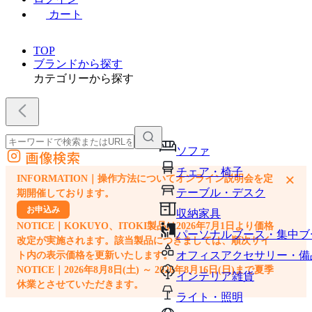
カート
TOP
ブランドから探す
カテゴリーから探す
ソファ
画像検索
外部サイトの商品をカートに追加
チェア・椅子
×
INFORMATION｜操作方法についてオンライン説明会を定
他のサイトで見つけた商品ページのURLを貼り付けて、カートに追加できます
テーブル・デスク
期開催しております。
お申込み
収納家具
NOTICE｜KOKUYO、ITOKI製品は2026年7月1日より価格
パーソナルブース・集中ブ
改定が実施されます。該当製品につきましては、順次サイ
オフィスアクセサリー・備
ト内の表示価格を更新いたします。
NOTICE｜2026年8月8日(土) ～ 2026年8月16日(日)まで夏季
インテリア雑貨
休業とさせていただきます。
ライト・照明