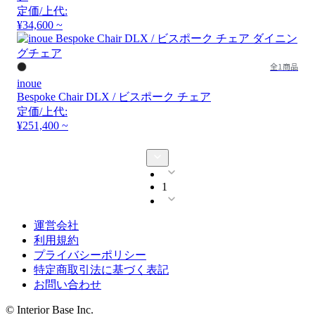
定価/上代:
¥34,600 ~
全1商品
inoue
Bespoke Chair DLX / ビスポーク チェア
定価/上代:
¥251,400 ~
1
運営会社
利用規約
プライバシーポリシー
特定商取引法に基づく表記
お問い合わせ
© Interior Base Inc.