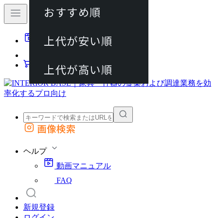
おすすめ順
80件
上代が安い順
動画マニュアル
120件
FAQ
カート
上代が高い順
画像検索
外部サイトの商品をカートに追加
他のサイトで見つけた商品ページのURLを貼り付けて、カートに追加できます
ヘルプ
動画マニュアル
FAQ
新規登録
ログイン