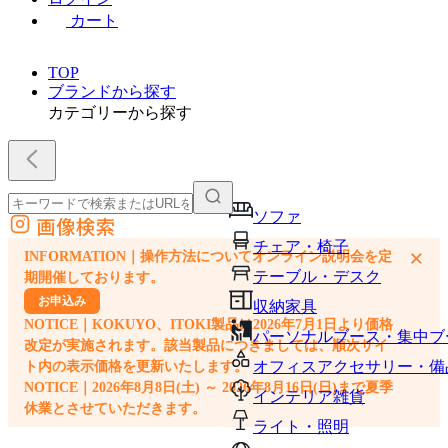
カート
TOP
ブランドから探す
カテゴリーから探す
ソファ
画像検索
外部サイトの商品をカートに追加
チェア・椅子
×
INFORMATION｜操作方法についてオンライン説明会を定
他のサイトで見つけた商品ページのURLを貼り付けて、カートに追加できます
テーブル・デスク
期開催しております。
お申込み
収納家具
NOTICE｜KOKUYO、ITOKI製品は2026年7月1日より価格
パーソナルブース・集中ブ
改定が実施されます。該当製品につきましては、順次サイ
オフィスアクセサリー・備
ト内の表示価格を更新いたします。
NOTICE｜2026年8月8日(土) ～ 2026年8月16日(日)まで夏季
インテリア雑貨
休業とさせていただきます。
ライト・照明