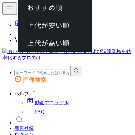
おすすめ順
80件
上代が安い順
動画マニュアル
120件
FAQ
カート
上代が高い順
画像検索
外部サイトの商品をカートに追加
他のサイトで見つけた商品ページのURLを貼り付けて、カートに追加できます
ヘルプ
動画マニュアル
FAQ
新規登録
ログイン