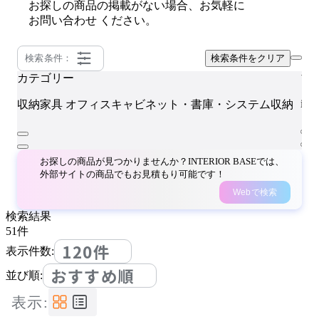
お探しの商品の掲載がない場合、お気軽に
お問い合わせ
ください。
検索条件：
検索条件をクリア
カテゴリー
ブ
ino
収納家具
オフィスキャビネット・書庫・システム収納
お探しの商品が見つかりませんか？INTERIOR BASEでは、
外部サイトの商品でもお見積もり可能です！
Webで検索
検索結果
51
件
120件
表示件数:
おすすめ順
並び順:
表示: