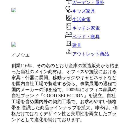
ガーデン・屋外
キッズ家具
生活家電
キッチン家電
ベッド・寝具
建具
アウトレット商品
イノウエ
創業116年、その名のとおり金庫の製造販売から始ま
った当社のメイン商材は、オフィスや施設における
家具・什器に展開。移動ラックやキャビネットなど
を国内自社工場で製造する傍ら、事業展開の過程で
国内メーカーの卸を経て、2005年にオフィス家具の
自社ブランド「GOOD SELECTION」を設立。自社
工場を含め国内外の契約工場で、お求めやすい価格
帯を 意識した商品ラインナップを拡大。昨今は、価
格だけではなくデザイン性と実用性を両立したブラ
ンドとして進化を続けております。