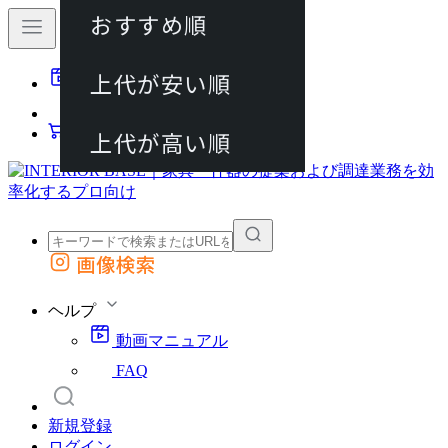
おすすめ順
80件
上代が安い順
動画マニュアル
120件
FAQ
カート
上代が高い順
画像検索
外部サイトの商品をカートに追加
他のサイトで見つけた商品ページのURLを貼り付けて、カートに追加できます
ヘルプ
動画マニュアル
FAQ
新規登録
ログイン