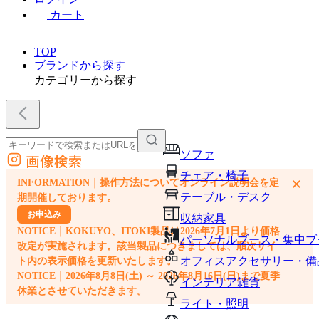
カート
TOP
ブランドから探す
カテゴリーから探す
ソファ
画像検索
外部サイトの商品をカートに追加
チェア・椅子
×
INFORMATION｜操作方法についてオンライン説明会を定
他のサイトで見つけた商品ページのURLを貼り付けて、カートに追加できます
テーブル・デスク
期開催しております。
お申込み
収納家具
NOTICE｜KOKUYO、ITOKI製品は2026年7月1日より価格
パーソナルブース・集中ブ
改定が実施されます。該当製品につきましては、順次サイ
オフィスアクセサリー・備
ト内の表示価格を更新いたします。
NOTICE｜2026年8月8日(土) ～ 2026年8月16日(日)まで夏季
インテリア雑貨
休業とさせていただきます。
ライト・照明