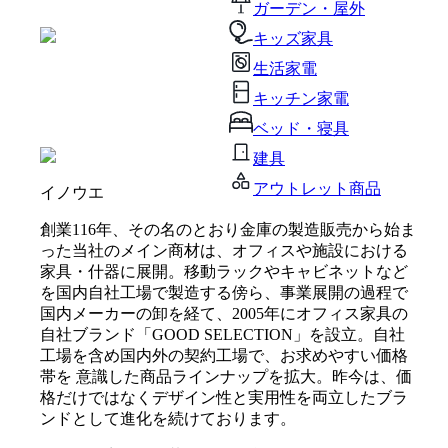
ガーデン・屋外
キッズ家具
生活家電
キッチン家電
ベッド・寝具
建具
アウトレット商品
イノウエ
創業116年、その名のとおり金庫の製造販売から始ま
った当社のメイン商材は、オフィスや施設における
家具・什器に展開。移動ラックやキャビネットなど
を国内自社工場で製造する傍ら、事業展開の過程で
国内メーカーの卸を経て、2005年にオフィス家具の
自社ブランド「GOOD SELECTION」を設立。自社
工場を含め国内外の契約工場で、お求めやすい価格
帯を 意識した商品ラインナップを拡大。昨今は、価
格だけではなくデザイン性と実用性を両立したブラ
ンドとして進化を続けております。