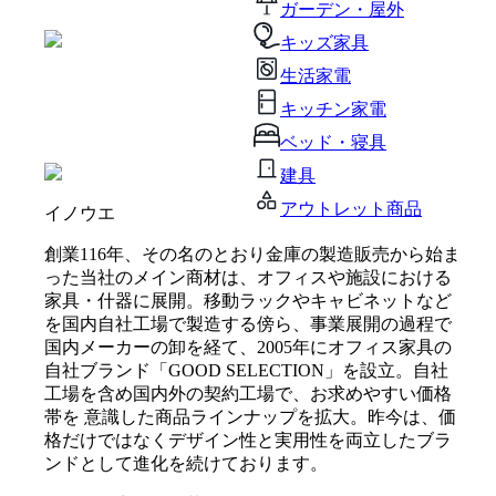
ガーデン・屋外
キッズ家具
生活家電
キッチン家電
ベッド・寝具
建具
アウトレット商品
イノウエ
創業116年、その名のとおり金庫の製造販売から始ま
った当社のメイン商材は、オフィスや施設における
家具・什器に展開。移動ラックやキャビネットなど
を国内自社工場で製造する傍ら、事業展開の過程で
国内メーカーの卸を経て、2005年にオフィス家具の
自社ブランド「GOOD SELECTION」を設立。自社
工場を含め国内外の契約工場で、お求めやすい価格
帯を 意識した商品ラインナップを拡大。昨今は、価
格だけではなくデザイン性と実用性を両立したブラ
ンドとして進化を続けております。