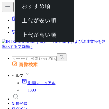
おすすめ順
80件
上代が安い順
動画マニュアル
120件
FAQ
カート
上代が高い順
画像検索
外部サイトの商品をカートに追加
他のサイトで見つけた商品ページのURLを貼り付けて、カートに追加できます
ヘルプ
動画マニュアル
FAQ
新規登録
ログイン