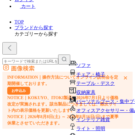
カート
TOP
ブランドから探す
カテゴリーから探す
ソファ
画像検索
外部サイトの商品をカートに追加
チェア・椅子
×
INFORMATION｜操作方法についてオンライン説明会を定
他のサイトで見つけた商品ページのURLを貼り付けて、カートに追加できます
テーブル・デスク
期開催しております。
お申込み
収納家具
NOTICE｜KOKUYO、ITOKI製品は2026年7月1日より価格
パーソナルブース・集中ブ
改定が実施されます。該当製品につきましては、順次サイ
オフィスアクセサリー・備
ト内の表示価格を更新いたします。
NOTICE｜2026年8月8日(土) ～ 2026年8月16日(日)まで夏季
インテリア雑貨
休業とさせていただきます。
ライト・照明