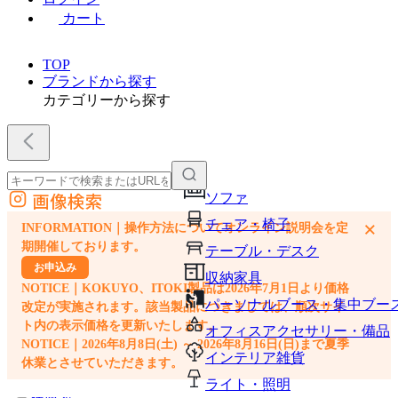
カート
TOP
ブランドから探す
カテゴリーから探す
画像検索
ソファ
外部サイトの商品をカートに追加
チェア・椅子
×
INFORMATION｜操作方法についてオンライン説明会を定
他のサイトで見つけた商品ページのURLを貼り付けて、カートに追加できます
期開催しております。
テーブル・デスク
お申込み
収納家具
NOTICE｜KOKUYO、ITOKI製品は2026年7月1日より価格
パーソナルブース・集中ブー
改定が実施されます。該当製品につきましては、順次サイ
ト内の表示価格を更新いたします。
オフィスアクセサリー・備品
NOTICE｜2026年8月8日(土) ～ 2026年8月16日(日)まで夏季
インテリア雑貨
休業とさせていただきます。
ライト・照明