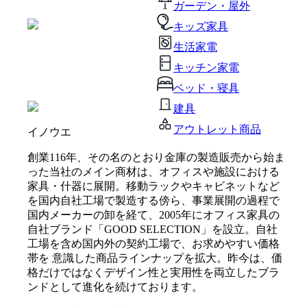
ガーデン・屋外
キッズ家具
生活家電
キッチン家電
ベッド・寝具
建具
アウトレット商品
イノウエ
創業116年、その名のとおり金庫の製造販売から始ま
った当社のメイン商材は、オフィスや施設における
家具・什器に展開。移動ラックやキャビネットなど
を国内自社工場で製造する傍ら、事業展開の過程で
国内メーカーの卸を経て、2005年にオフィス家具の
自社ブランド「GOOD SELECTION」を設立。自社
工場を含め国内外の契約工場で、お求めやすい価格
帯を 意識した商品ラインナップを拡大。昨今は、価
格だけではなくデザイン性と実用性を両立したブラ
ンドとして進化を続けております。