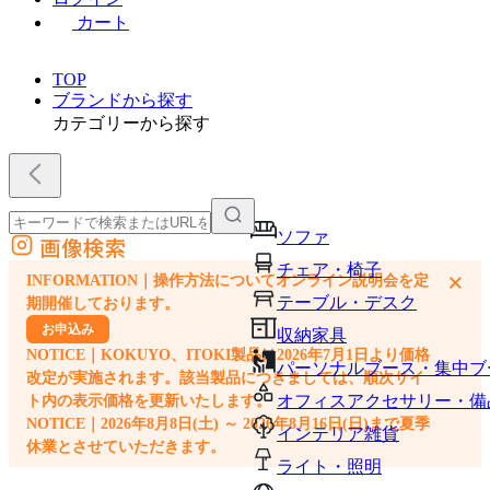
カート
TOP
ブランドから探す
カテゴリーから探す
ソファ
画像検索
外部サイトの商品をカートに追加
チェア・椅子
×
INFORMATION｜操作方法についてオンライン説明会を定
他のサイトで見つけた商品ページのURLを貼り付けて、カートに追加できます
テーブル・デスク
期開催しております。
お申込み
収納家具
NOTICE｜KOKUYO、ITOKI製品は2026年7月1日より価格
パーソナルブース・集中ブ
改定が実施されます。該当製品につきましては、順次サイ
オフィスアクセサリー・備
ト内の表示価格を更新いたします。
NOTICE｜2026年8月8日(土) ～ 2026年8月16日(日)まで夏季
インテリア雑貨
休業とさせていただきます。
ライト・照明