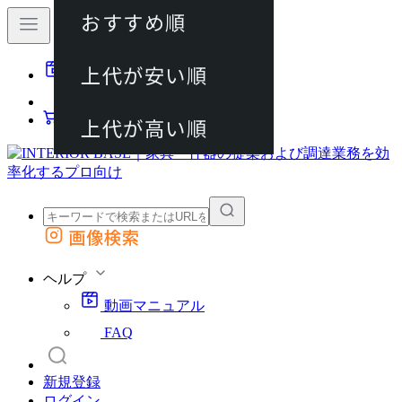
おすすめ順
80件
上代が安い順
動画マニュアル
120件
FAQ
カート
上代が高い順
画像検索
外部サイトの商品をカートに追加
他のサイトで見つけた商品ページのURLを貼り付けて、カートに追加できます
ヘルプ
動画マニュアル
FAQ
新規登録
ログイン