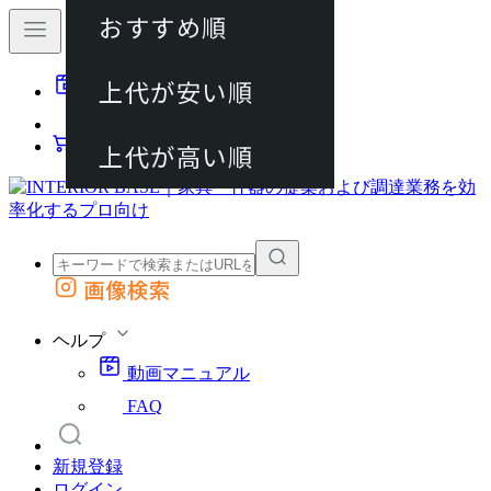
おすすめ順
80件
上代が安い順
動画マニュアル
120件
FAQ
カート
上代が高い順
画像検索
外部サイトの商品をカートに追加
他のサイトで見つけた商品ページのURLを貼り付けて、カートに追加できます
ヘルプ
動画マニュアル
FAQ
新規登録
ログイン