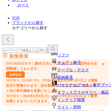
カート
TOP
ブランドから探す
カテゴリーから探す
画像検索
ソファ
外部サイトの商品をカートに追加
チェア・椅子
×
INFORMATION｜操作方法についてオンライン説明会を定
他のサイトで見つけた商品ページのURLを貼り付けて、カートに追加できます
期開催しております。
テーブル・デスク
お申込み
収納家具
NOTICE｜KOKUYO、ITOKI製品は2026年7月1日より価格
パーソナルブース・集中ブー
改定が実施されます。該当製品につきましては、順次サイ
ト内の表示価格を更新いたします。
オフィスアクセサリー・備品
NOTICE｜2026年8月8日(土) ～ 2026年8月16日(日)まで夏季
インテリア雑貨
休業とさせていただきます。
ライト・照明