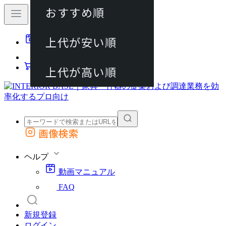
おすすめ順
80件
上代が安い順
動画マニュアル
120件
FAQ
カート
上代が高い順
画像検索
外部サイトの商品をカートに追加
他のサイトで見つけた商品ページのURLを貼り付けて、カートに追加できます
ヘルプ
動画マニュアル
FAQ
新規登録
ログイン