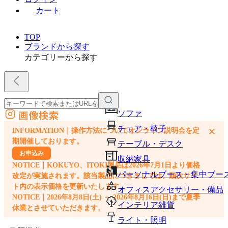
カート
TOP
ブランドから探す
カテゴリーから探す
画像検索
ソファ
外部サイトの商品をカートに追加
チェア・椅子
×
INFORMATION｜操作方法についてオンライン説明会を定
他のサイトで見つけた商品ページのURLを貼り付けて、カートに追加できます
期開催しております。
テーブル・デスク
お申込み
収納家具
NOTICE｜KOKUYO、ITOKI製品は2026年7月1日より価格
パーソナルブース・集中ブー
改定が実施されます。該当製品につきましては、順次サイ
ト内の表示価格を更新いたします。
オフィスアクセサリー・備品
NOTICE｜2026年8月8日(土) ～ 2026年8月16日(日)まで夏季
インテリア雑貨
休業とさせていただきます。
ライト・照明