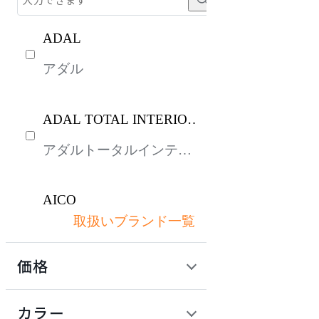
ADAL
アダル
ADAL TOTAL INTERIOR
COLLECTION
アダルトータルインテリ
アコレクション
AICO
取扱いブランド一覧
アイコ
価格
arrmet
定価 / 上代 (税抜)
検索
カラー
アーメット