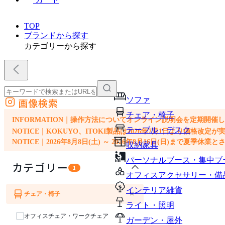
TOP
ブランドから探す
カテゴリーから探す
ソファ
画像検索
外部サイトの商品をカートに追加
チェア・椅子
他のサイトで見つけた商品ページのURLを貼り付けて、カートに追加できます
INFORMATION｜操作方法についてオンライン説明会を定期開催
テーブル・デスク
NOTICE｜KOKUYO、ITOKI製品は2026年7月1日より価
NOTICE｜2026年8月8日(土) ～ 2026年8月16日(日)まで夏季休
収納家具
パーソナルブース・集中ブ
カテゴリー
1
オフィスアクセサリー・備
インテリア雑貨
×
チェア・椅子
ライト・照明
オフィスチェア・ワークチェア
ガーデン・屋外