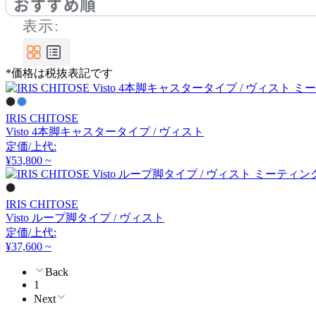
おすすめ順
エスパティオ
表示:
FLACE
*価格は税抜表記です
フレイス
IRIS CHITOSE
FRITZ HANSEN
Visto 4本脚キャスタータイプ / ヴィスト
定価/上代:
フリッツハンセン
¥53,800 ~
IRIS CHITOSE
GALVANITAS
Visto ループ脚タイプ / ヴィスト
定価/上代:
ガルファニタス
¥37,600 ~
Back
1
HAY
Next