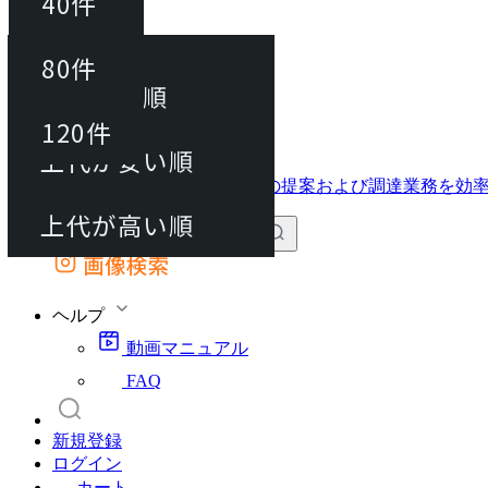
40件
並び替え
40件
80件
おすすめ順
動画マニュアル
80件
120件
FAQ
カート
上代が安い順
120件
上代が高い順
画像検索
外部サイトの商品をカートに追加
他のサイトで見つけた商品ページのURLを貼り付けて、カートに追加できます
ヘルプ
動画マニュアル
FAQ
新規登録
ログイン
カート