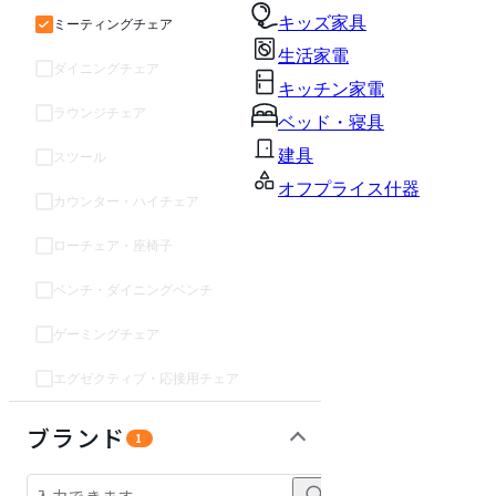
キッズ家具
ミーティングチェア
生活家電
ダイニングチェア
キッチン家電
ラウンジチェア
ベッド・寝具
建具
スツール
オフプライス什器
カウンター・ハイチェア
ローチェア・座椅子
ベンチ・ダイニングベンチ
ゲーミングチェア
エグゼクティブ・応接用チェア
パーソナルブース・集中ブース
オフィスアクセサリー・備品
ソファ
テーブル・デスク
収納家具
インテリア雑貨
ライト・照明
ガーデン・屋外
キッズ家具
生活家電
キッチン家電
ベッド・寝具
建具
オフプライス什器
ブランド
1