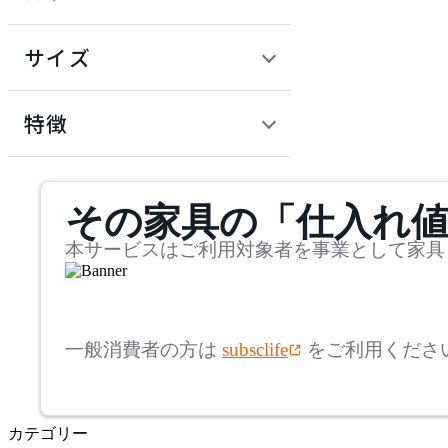
~
円
サイズ
AZUMAYA
幅
アズマヤ
検索
特徴
~
bogaerts label
mm
サステナビリティ商品
その家具の「仕入れ
奥行
検索
ボガーツ・ラベル
~
本サービスはご利用対象者を事業として家具
Cerantola
mm
高さ
検索
チェラントラ
一般消費者の方は
subsclife
をご利用くださ
~
Coccole
mm
カテゴリー
座面高
検索
コッコレ