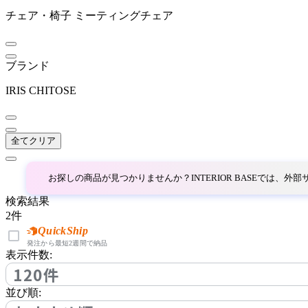
チェア・椅子
ミーティングチェア
~
CondeHouse
mm
ブランド
カンディハウス
IRIS CHITOSE
DeVorm
全てクリア
デフォルム
お探しの商品が見つかりませんか？INTERIOR BASEでは、
enkak
検索結果
2
件
エンカク
QuickShip
発注から最短2週間で納品
表示件数:
120件
esPattio
並び順: