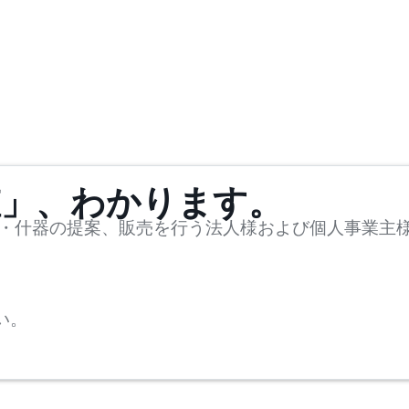
値」、わかります。
・什器の提案、販売を行う法人様および個人事業主
い。