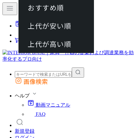
おすすめ順
80件
上代が安い順
動画マニュアル
120件
FAQ
カート
上代が高い順
画像検索
外部サイトの商品をカートに追加
他のサイトで見つけた商品ページのURLを貼り付けて、カートに追加できます
ヘルプ
動画マニュアル
FAQ
新規登録
ログイン