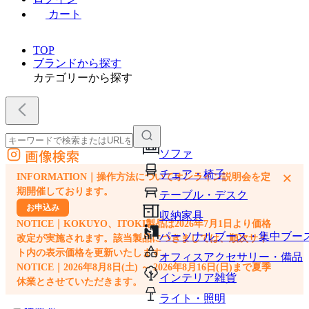
カート
TOP
ブランドから探す
カテゴリーから探す
画像検索
ソファ
外部サイトの商品をカートに追加
チェア・椅子
×
INFORMATION｜操作方法についてオンライン説明会を定
他のサイトで見つけた商品ページのURLを貼り付けて、カートに追加できます
期開催しております。
テーブル・デスク
お申込み
収納家具
NOTICE｜KOKUYO、ITOKI製品は2026年7月1日より価格
パーソナルブース・集中ブー
改定が実施されます。該当製品につきましては、順次サイ
ト内の表示価格を更新いたします。
オフィスアクセサリー・備品
NOTICE｜2026年8月8日(土) ～ 2026年8月16日(日)まで夏季
インテリア雑貨
休業とさせていただきます。
ライト・照明