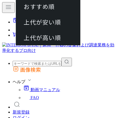
おすすめ順
80件
上代が安い順
動画マニュアル
120件
FAQ
カート
上代が高い順
画像検索
外部サイトの商品をカートに追加
他のサイトで見つけた商品ページのURLを貼り付けて、カートに追加できます
ヘルプ
動画マニュアル
FAQ
新規登録
ログイン