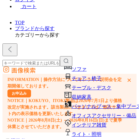
カート
TOP
ブランドから探す
カテゴリーから探す
画像検索
ソファ
外部サイトの商品をカートに追加
チェア・椅子
×
INFORMATION｜操作方法についてオンライン説明会を定
他のサイトで見つけた商品ページのURLを貼り付けて、カートに追加できます
期開催しております。
テーブル・デスク
お申込み
収納家具
NOTICE｜KOKUYO、ITOKI製品は2026年7月1日より価格
パーソナルブース・集中ブー
改定が実施されます。該当製品につきましては、順次サイ
ト内の表示価格を更新いたします。
オフィスアクセサリー・備品
NOTICE｜2026年8月8日(土) ～ 2026年8月16日(日)まで夏季
インテリア雑貨
休業とさせていただきます。
ライト・照明