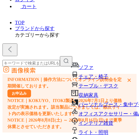
カート
TOP
ブランドから探す
カテゴリーから探す
ソファ
画像検索
外部サイトの商品をカートに追加
チェア・椅子
×
INFORMATION｜操作方法についてオンライン説明会を定
他のサイトで見つけた商品ページのURLを貼り付けて、カートに追加できます
テーブル・デスク
期開催しております。
お申込み
収納家具
NOTICE｜KOKUYO、ITOKI製品は2026年7月1日より価格
パーソナルブース・集中ブ
改定が実施されます。該当製品につきましては、順次サイ
オフィスアクセサリー・備
ト内の表示価格を更新いたします。
NOTICE｜2026年8月8日(土) ～ 2026年8月16日(日)まで夏季
インテリア雑貨
休業とさせていただきます。
ライト・照明