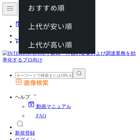
おすすめ順
80件
上代が安い順
動画マニュアル
120件
FAQ
カート
上代が高い順
画像検索
外部サイトの商品をカートに追加
他のサイトで見つけた商品ページのURLを貼り付けて、カートに追加できます
ヘルプ
動画マニュアル
FAQ
新規登録
ログイン