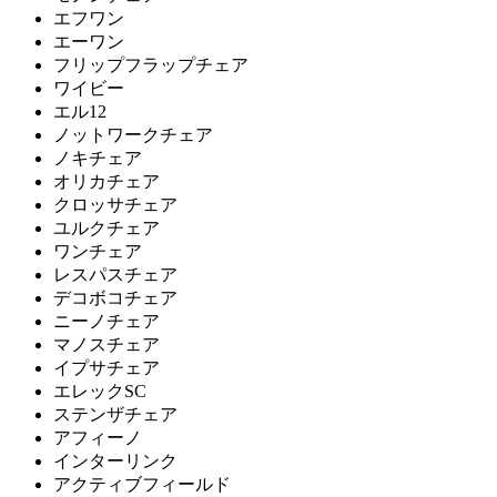
EDDA
エフワン
エーワン
エッダ
フリップフラップチェア
ワイビー
エル12
ETHNICRAFT
ノットワークチェア
ノキチェア
エスニクラフト
オリカチェア
クロッサチェア
ユルクチェア
ワンチェア
FIS
レスパスチェア
デコボコチェア
エフアイエス
ニーノチェア
マノスチェア
イプサチェア
FLACE
エレックSC
ステンザチェア
フレイス
アフィーノ
インターリンク
アクティブフィールド