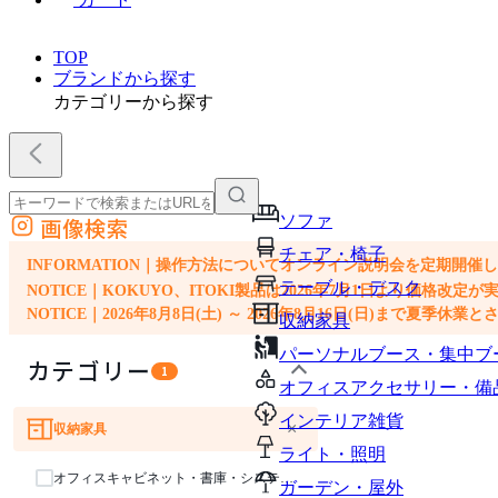
TOP
ブランドから探す
カテゴリーから探す
ソファ
画像検索
外部サイトの商品をカートに追加
チェア・椅子
他のサイトで見つけた商品ページのURLを貼り付けて、カートに追加できます
INFORMATION｜操作方法についてオンライン説明会を定期開催
テーブル・デスク
NOTICE｜KOKUYO、ITOKI製品は2026年7月1日より価
NOTICE｜2026年8月8日(土) ～ 2026年8月16日(日)まで夏季休
収納家具
パーソナルブース・集中ブ
カテゴリー
1
オフィスアクセサリー・備
インテリア雑貨
×
収納家具
ソファ
チェア・椅子
テーブル・デスク
ライト・照明
オフィスキャビネット・書庫・システム収納
ガーデン・屋外