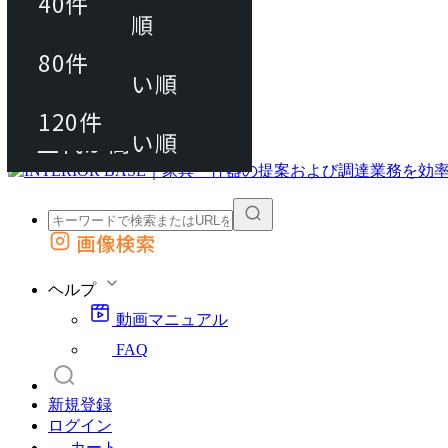
40件
おすすめ順
80件
80件
上代が安い順
動画マニュアル
120件
120件
FAQ
カート
上代が高い順
画像検索
外部サイトの商品をカートに追加
他のサイトで見つけた商品ページのURLを貼り付けて、カートに追加できます
ヘルプ
動画マニュアル
FAQ
新規登録
ログイン
カート