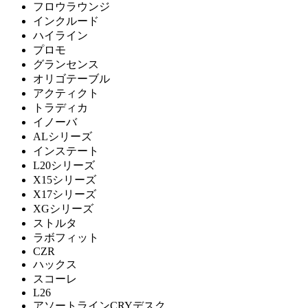
フロウラウンジ
FRITZ HANSEN
インクルード
ハイライン
フリッツハンセン
プロモ
グランセンス
オリゴテーブル
GERVASONI
アクティクト
トラディカ
ジェルバゾーニ
イノーバ
ALシリーズ
インステート
GUBI
L20シリーズ
X15シリーズ
グビ
X17シリーズ
XGシリーズ
ストルタ
ラボフィット
HAY
CZR
ハックス
ヘイ
スコーレ
L26
アソートラインCRYデスク