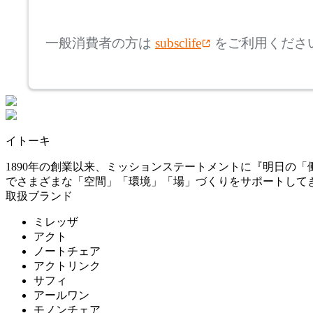
mm
FURNITURE SUPPLY
高さ
検索
コンプレックスユニバー
一般消費者の方は
subsclife
をご利用くださ
サルファニチャーサプラ
~
イ
CondeHouse
mm
座面高
検索
カンディハウス
~
イトーキ
CRUSH CRASH PROJECT
mm
1890年の創業以来、ミッションステートメントに『明日の
でさまざまな「空間」「環境」「場」づくりをサポートして
クラッシュクラッシュプ
取扱ブランド
ロジェクト
ミレッザ
DULTON
アクト
ノートチェア
アクトリンク
ダルトン
サフィ
アールワン
モノンチェア