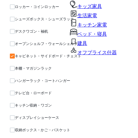
キッズ家具
ロッカー・コインロッカー
生活家電
シューズボックス・シューズラック
キッチン家電
デスクワゴン・袖机
ベッド・寝具
建具
オープンシェルフ・ウォールシェルフ・ラック
オフプライス什器
キャビネット・サイドボード・チェスト
本棚・マガジンラック
ハンガーラック・コートハンガー
テレビ台・ローボード
キッチン収納・ワゴン
ディスプレイショーケース
収納ボックス・かご・バスケット