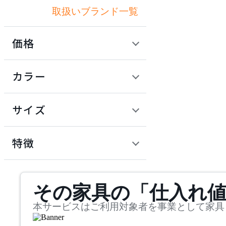
取扱いブランド一覧
アリアケ
価格
ARUNAi
定価 / 上代 (税抜)
検索
カラー
アルナイ
~
円
サイズ
AZUMAYA
幅
アズマヤ
検索
特徴
~
BoConcept
mm
サステナビリティ商品
その家具の「仕入れ
奥行
検索
ボーコンセプト
~
本サービスはご利用対象者を事業として家具
COMPLEX UNIVERSAL