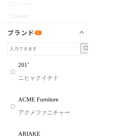
ドレッサー
屋外物置
パーソナルブース・集中ブース
オフィスアクセサリー・備品
インテリア雑貨
ライト・照明
ガーデン・屋外
キッズ家具
ベッド・寝具
生活家電
キッチン家電
建具
オフプライス什器
ブランド
1
201˚
ニヒャクイチド
ACME Furniture
アクメファニチャー
ARIAKE