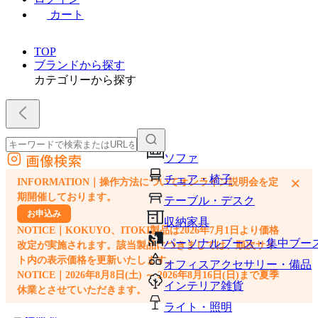
カート
TOP
ブランドから探す
カテゴリーから探す
画像検索
ソファ
外部サイトの商品をカートに追加
チェア・椅子
×
INFORMATION｜操作方法についてオンライン説明会を定
他のサイトで見つけた商品ページのURLを貼り付けて、カートに追加できます
期開催しております。
テーブル・デスク
お申込み
収納家具
NOTICE｜KOKUYO、ITOKI製品は2026年7月1日より価格
パーソナルブース・集中ブー
改定が実施されます。該当製品につきましては、順次サイ
ト内の表示価格を更新いたします。
オフィスアクセサリー・備品
NOTICE｜2026年8月8日(土) ～ 2026年8月16日(日)まで夏季
インテリア雑貨
休業とさせていただきます。
ライト・照明