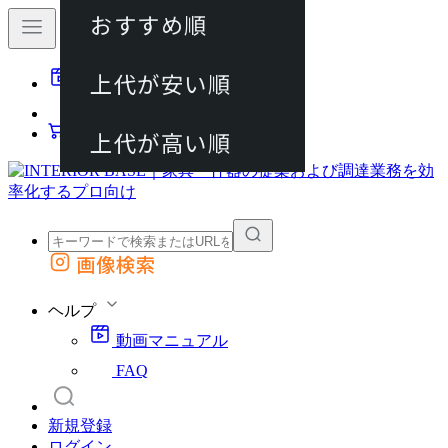
おすすめ順
80件
上代が安い順
動画マニュアル
120件
FAQ
カート
上代が高い順
画像検索
外部サイトの商品をカートに追加
他のサイトで見つけた商品ページのURLを貼り付けて、カートに追加できます
ヘルプ
動画マニュアル
FAQ
新規登録
ログイン