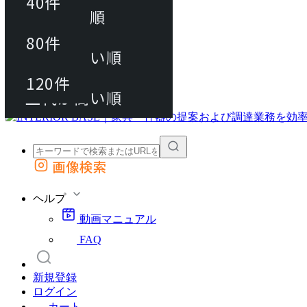
40件
おすすめ順
80件
80件
上代が安い順
動画マニュアル
120件
120件
FAQ
カート
上代が高い順
画像検索
外部サイトの商品をカートに追加
他のサイトで見つけた商品ページのURLを貼り付けて、カートに追加できます
ヘルプ
動画マニュアル
FAQ
新規登録
ログイン
カート