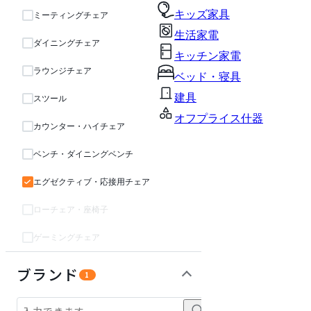
キッズ家具
ミーティングチェア
生活家電
ダイニングチェア
キッチン家電
ラウンジチェア
ベッド・寝具
建具
スツール
オフプライス什器
カウンター・ハイチェア
ベンチ・ダイニングベンチ
エグゼクティブ・応接用チェア
ローチェア・座椅子
ゲーミングチェア
テーブル・デスク
収納家具
パーソナルブース・集中ブース
オフィスアクセサリー・備品
インテリア雑貨
ライト・照明
ガーデン・屋外
キッズ家具
ベッド・寝具
生活家電
キッチン家電
建具
オフプライス什器
ブランド
1