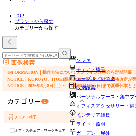
TOP
ブランドから探す
カテゴリーから探す
ソファ
画像検索
外部サイトの商品をカートに追加
チェア・椅子
他のサイトで見つけた商品ページのURLを貼り付けて、カートに追加できます
INFORMATION｜操作方法についてオンライン説明会を定期開催
テーブル・デスク
NOTICE｜KOKUYO、ITOKI製品は2026年7月1日より価
NOTICE｜2026年8月8日(土) ～ 2026年8月16日(日)まで夏季休
収納家具
パーソナルブース・集中ブ
カテゴリー
1
オフィスアクセサリー・備
インテリア雑貨
×
チェア・椅子
ソファ
ライト・照明
オフィスチェア・ワークチェア
ガーデン・屋外