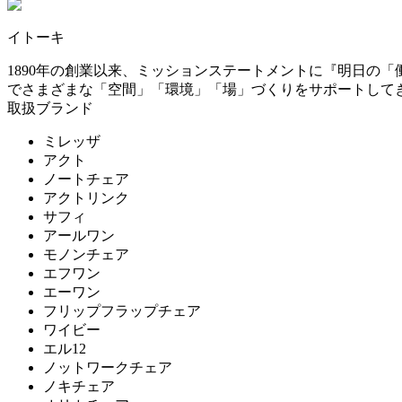
~
イトーキ
PLUS
mm
1890年の創業以来、ミッションステートメントに『明日の
でさまざまな「空間」「環境」「場」づくりをサポートして
プラス
取扱ブランド
ミレッザ
THONET
アクト
ノートチェア
アクトリンク
トーネット
サフィ
アールワン
モノンチェア
UCHIDA
エフワン
エーワン
ウチダ
フリップフラップチェア
ワイビー
エル12
Utility
ノットワークチェア
ノキチェア