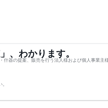
値」、わかります。
・什器の提案、販売を行う法人様および個人事業主
い。