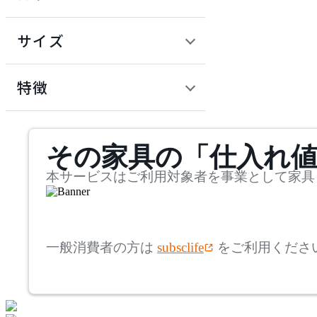
~
円
サイズ
KOKUYO
幅
コクヨ
検索
特徴
~
LION
mm
サステナビリティ商品
その家具の「仕入れ
奥行
検索
ライオン
~
本サービスはご利用対象者を事業として家具
NAIKI
mm
高さ
検索
ナイキ
一般消費者の方は
subsclife
をご利用くださ
~
OKAMURA
mm
座面高
検索
オカムラ