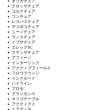
ユーティリティ
オリカチェア
クロッサチェア
ユルクチェア
ワンチェア
Work Plus
レスパスチェア
デコボコチェア
ワークプラス
ニーノチェア
マノスチェア
イプサチェア
フジ医療器
エレックSC
ステンザチェア
フジイリョウキ
アフィーノ
インターリンク
アクティブフィールド
フロウラウンジ
天童木工
インクルード
ハイライン
テンドウモッコウ
プロモ
グランセンス
オリゴテーブル
アクティクト
トラディカ