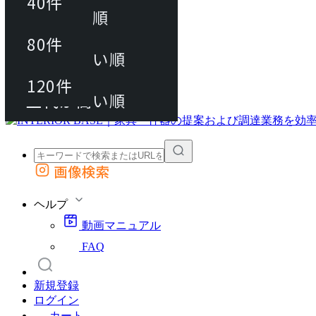
40件
おすすめ順
80件
80件
上代が安い順
動画マニュアル
120件
120件
FAQ
カート
上代が高い順
画像検索
外部サイトの商品をカートに追加
他のサイトで見つけた商品ページのURLを貼り付けて、カートに追加できます
ヘルプ
動画マニュアル
FAQ
新規登録
ログイン
カート