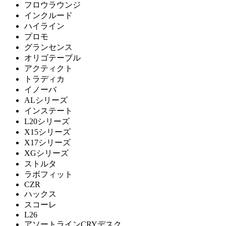
フロウラウンジ
HAY
インクルード
ハイライン
ヘイ
プロモ
グランセンス
オリゴテーブル
HIDA
アクティクト
トラディカ
ヒダ
イノーバ
ALシリーズ
インステート
HIKARI
L20シリーズ
X15シリーズ
ヒカリ
X17シリーズ
XGシリーズ
ストルタ
ラボフィット
IDÉE
CZR
ハックス
イデー
スコーレ
L26
アソートラインCRYデスク