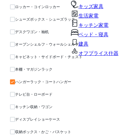
キッズ家具
ロッカー・コインロッカー
生活家電
シューズボックス・シューズラック
キッチン家電
デスクワゴン・袖机
ベッド・寝具
建具
オープンシェルフ・ウォールシェルフ・ラック
オフプライス什器
キャビネット・サイドボード・チェスト
本棚・マガジンラック
ハンガーラック・コートハンガー
テレビ台・ローボード
キッチン収納・ワゴン
ディスプレイショーケース
収納ボックス・かご・バスケット