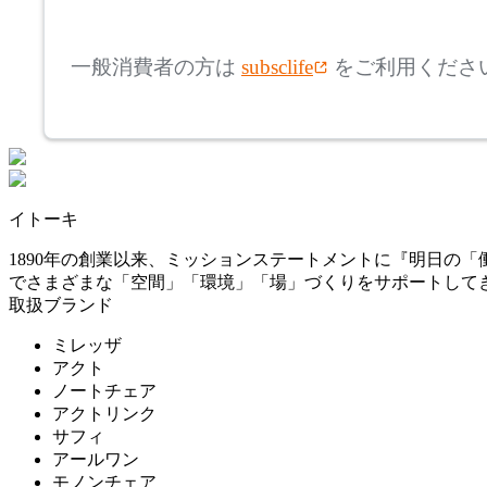
mm
高さ
検索
コサイン
一般消費者の方は
subsclife
をご利用くださ
~
CRUSH CRASH PROJECT
mm
座面高
検索
クラッシュクラッシュプ
ロジェクト
~
イトーキ
DUENDE
mm
1890年の創業以来、ミッションステートメントに『明日の
でさまざまな「空間」「環境」「場」づくりをサポートして
デュエンデ
取扱ブランド
ミレッザ
DULTON
アクト
ノートチェア
アクトリンク
ダルトン
サフィ
アールワン
モノンチェア