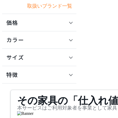
取扱いブランド一覧
アルテック
価格
AZUMAYA
定価 / 上代 (税抜)
検索
カラー
アズマヤ
~
円
サイズ
cascando
幅
カスカンド
検索
特徴
~
CondeHouse
mm
サステナビリティ商品
その家具の「仕入れ
奥行
検索
カンディハウス
~
本サービスはご利用対象者を事業として家具
cosine