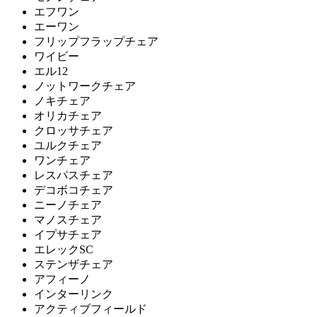
FLACE
エフワン
エーワン
フレイス
フリップフラップチェア
ワイビー
エル12
Form & Refine
ノットワークチェア
ノキチェア
フォームアンドリファイ
オリカチェア
クロッサチェア
ン
ユルクチェア
ワンチェア
FRITZ HANSEN
レスパスチェア
デコボコチェア
フリッツハンセン
ニーノチェア
マノスチェア
イプサチェア
FRONT PAGE NEWS
エレックSC
ステンザチェア
フロント・ページ・ニュ
アフィーノ
ース
インターリンク
アクティブフィールド