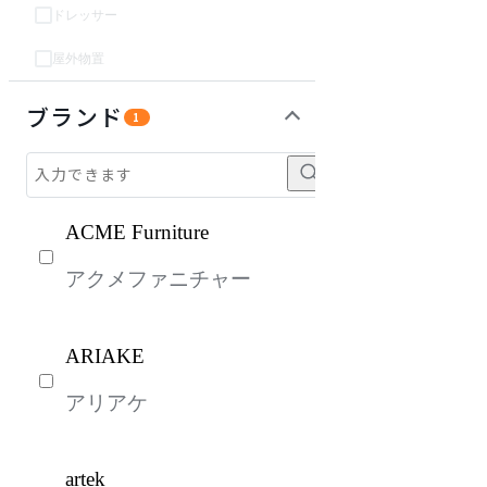
ドレッサー
屋外物置
パーソナルブース・集中ブース
オフィスアクセサリー・備品
インテリア雑貨
ライト・照明
ガーデン・屋外
キッズ家具
ベッド・寝具
生活家電
キッチン家電
建具
オフプライス什器
ブランド
1
ACME Furniture
アクメファニチャー
ARIAKE
アリアケ
artek