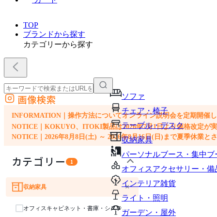
TOP
ブランドから探す
カテゴリーから探す
ソファ
画像検索
外部サイトの商品をカートに追加
チェア・椅子
他のサイトで見つけた商品ページのURLを貼り付けて、カートに追加できます
INFORMATION｜操作方法についてオンライン説明会を定期開催
テーブル・デスク
NOTICE｜KOKUYO、ITOKI製品は2026年7月1日より価
NOTICE｜2026年8月8日(土) ～ 2026年8月16日(日)まで夏季休
収納家具
パーソナルブース・集中ブ
カテゴリー
1
オフィスアクセサリー・備
インテリア雑貨
×
収納家具
ソファ
チェア・椅子
テーブル・デスク
ライト・照明
オフィスキャビネット・書庫・システム収納
ガーデン・屋外