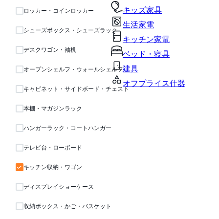
キッズ家具
ロッカー・コインロッカー
生活家電
シューズボックス・シューズラック
キッチン家電
デスクワゴン・袖机
ベッド・寝具
建具
オープンシェルフ・ウォールシェルフ・ラック
オフプライス什器
キャビネット・サイドボード・チェスト
本棚・マガジンラック
ハンガーラック・コートハンガー
テレビ台・ローボード
キッチン収納・ワゴン
ディスプレイショーケース
収納ボックス・かご・バスケット