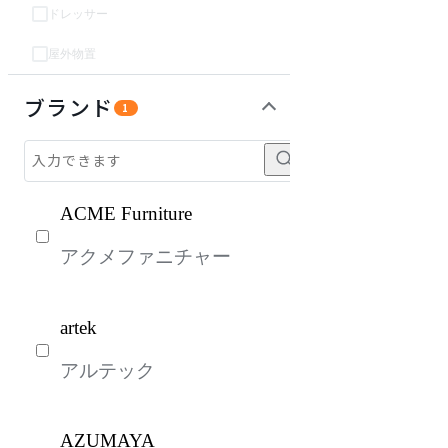
ドレッサー
屋外物置
パーソナルブース・集中ブース
オフィスアクセサリー・備品
インテリア雑貨
ライト・照明
ガーデン・屋外
キッズ家具
ベッド・寝具
生活家電
キッチン家電
建具
オフプライス什器
ブランド
1
ACME Furniture
アクメファニチャー
artek
アルテック
AZUMAYA