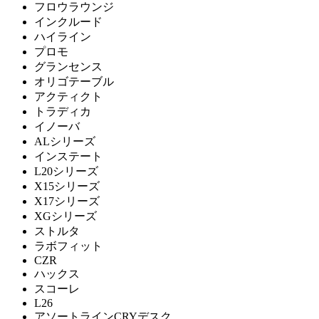
フロウラウンジ
Karimoku Case
インクルード
ハイライン
カリモクケース
プロモ
グランセンス
オリゴテーブル
KIT
アクティクト
トラディカ
キット
イノーバ
ALシリーズ
インステート
KOKUYO
L20シリーズ
X15シリーズ
コクヨ
X17シリーズ
XGシリーズ
ストルタ
ラボフィット
LION
CZR
ハックス
ライオン
スコーレ
L26
アソートラインCRYデスク