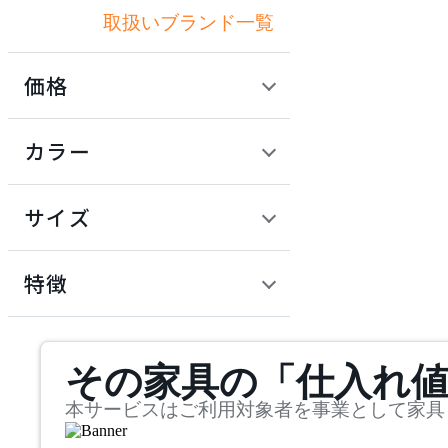
取扱いブランド一覧
アズマヤ
価格
by interiors
定価 / 上代 (税抜)
検索
カラー
バイインテリアズ
~
円
サイズ
CRUSH CRASH PROJECT
幅
クラッシュクラッシュプ
検索
特徴
ロジェクト
~
DULTON
mm
サステナビリティ商品
その家具の「仕入れ
奥行
検索
ダルトン
~
本サービスはご利用対象者を事業として家具
FRITZ HANSEN