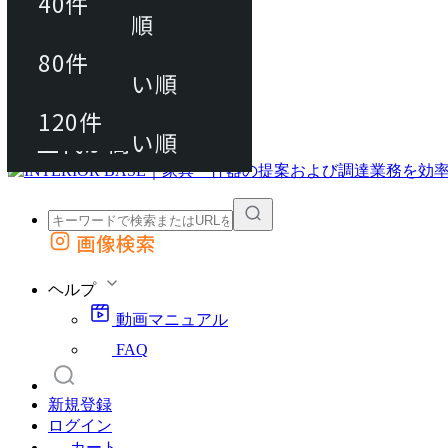
40件
おすすめ順
80件
80件
上代が安い順
動画マニュアル
120件
120件
FAQ
カート
上代が高い順
画像検索
外部サイトの商品をカートに追加
他のサイトで見つけた商品ページのURLを貼り付けて、カートに追加できます
ヘルプ
動画マニュアル
FAQ
新規登録
ログイン
カート