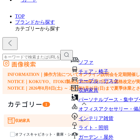
TOP
ブランドから探す
カテゴリーから探す
ソファ
画像検索
外部サイトの商品をカートに追加
チェア・椅子
他のサイトで見つけた商品ページのURLを貼り付けて、カートに追加できます
INFORMATION｜操作方法についてオンライン説明会を定期開催
テーブル・デスク
NOTICE｜KOKUYO、ITOKI製品は2026年7月1日より価
NOTICE｜2026年8月8日(土) ～ 2026年8月16日(日)まで夏季休
収納家具
パーソナルブース・集中ブ
カテゴリー
1
オフィスアクセサリー・備
インテリア雑貨
×
収納家具
ソファ
チェア・椅子
テーブル・デスク
ライト・照明
オフィスキャビネット・書庫・システム収納
ガーデン・屋外