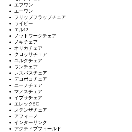
HIKARI
エフワン
エーワン
ヒカリ
フリップフラップチェア
ワイビー
エル12
IDÉE
ノットワークチェア
ノキチェア
イデー
オリカチェア
クロッサチェア
ユルクチェア
ワンチェア
ITOKI
レスパスチェア
デコボコチェア
イトーキ
ニーノチェア
マノスチェア
イプサチェア
JOURNAL STANDARD F
エレックSC
URNITURE
ステンザチェア
ジャーナルスタンダード
アフィーノ
ファニチャー
インターリンク
アクティブフィールド