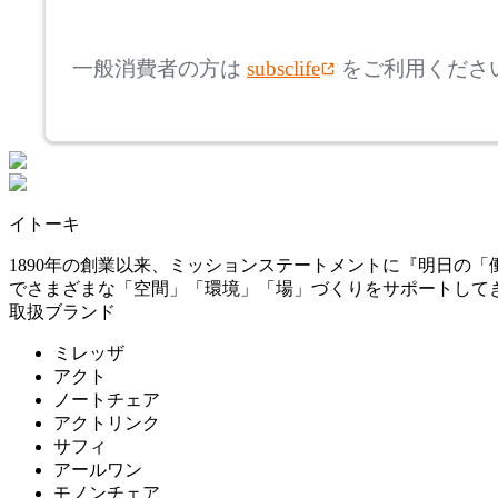
mm
高さ
検索
フリッツハンセン
一般消費者の方は
subsclife
をご利用くださ
~
FRONT PAGE NEWS
mm
座面高
検索
フロント・ページ・ニュ
ース
~
イトーキ
HAY
mm
1890年の創業以来、ミッションステートメントに『明日の
でさまざまな「空間」「環境」「場」づくりをサポートして
ヘイ
取扱ブランド
ミレッザ
HIDA
アクト
ノートチェア
アクトリンク
ヒダ
サフィ
アールワン
モノンチェア