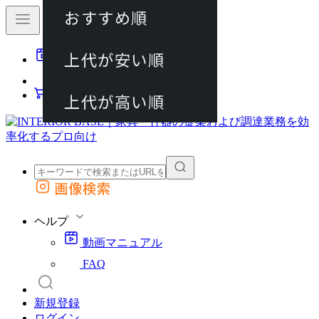
おすすめ順
80件
上代が安い順
動画マニュアル
120件
FAQ
カート
上代が高い順
画像検索
外部サイトの商品をカートに追加
他のサイトで見つけた商品ページのURLを貼り付けて、カートに追加できます
ヘルプ
動画マニュアル
FAQ
新規登録
ログイン