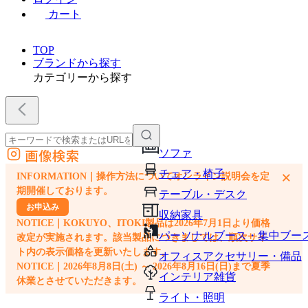
カート
TOP
ブランドから探す
カテゴリーから探す
画像検索
ソファ
外部サイトの商品をカートに追加
チェア・椅子
×
INFORMATION｜操作方法についてオンライン説明会を定
他のサイトで見つけた商品ページのURLを貼り付けて、カートに追加できます
期開催しております。
テーブル・デスク
お申込み
収納家具
NOTICE｜KOKUYO、ITOKI製品は2026年7月1日より価格
パーソナルブース・集中ブー
改定が実施されます。該当製品につきましては、順次サイ
ト内の表示価格を更新いたします。
オフィスアクセサリー・備品
NOTICE｜2026年8月8日(土) ～ 2026年8月16日(日)まで夏季
インテリア雑貨
休業とさせていただきます。
ライト・照明