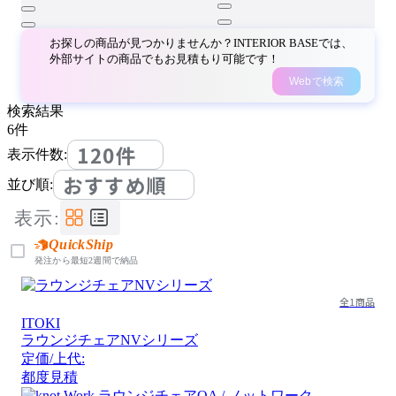
お探しの商品が見つかりませんか？INTERIOR BASEでは、
外部サイトの商品でもお見積もり可能です！
Webで検索
検索結果
6
件
120件
表示件数:
おすすめ順
並び順:
表示:
QuickShip
発注から最短2週間で納品
全1商品
ITOKI
ラウンジチェアNVシリーズ
定価/上代:
都度見積