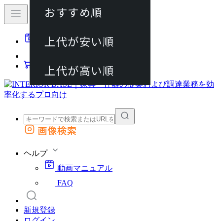
おすすめ順
80件
上代が安い順
動画マニュアル
120件
FAQ
カート
上代が高い順
画像検索
外部サイトの商品をカートに追加
他のサイトで見つけた商品ページのURLを貼り付けて、カートに追加できます
ヘルプ
動画マニュアル
FAQ
新規登録
ログイン