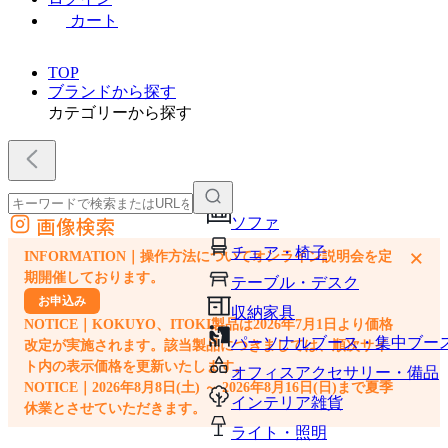
カート
TOP
ブランドから探す
カテゴリーから探す
画像検索
ソファ
外部サイトの商品をカートに追加
チェア・椅子
×
INFORMATION｜操作方法についてオンライン説明会を定
他のサイトで見つけた商品ページのURLを貼り付けて、カートに追加できます
期開催しております。
テーブル・デスク
お申込み
収納家具
NOTICE｜KOKUYO、ITOKI製品は2026年7月1日より価格
パーソナルブース・集中ブー
改定が実施されます。該当製品につきましては、順次サイ
ト内の表示価格を更新いたします。
オフィスアクセサリー・備品
NOTICE｜2026年8月8日(土) ～ 2026年8月16日(日)まで夏季
インテリア雑貨
休業とさせていただきます。
ライト・照明