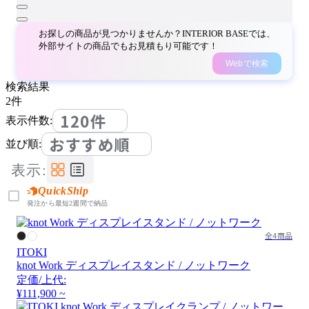
お探しの商品が見つかりませんか？INTERIOR BASEでは、
外部サイトの商品でもお見積もり可能です！
Webで検索
検索結果
2
件
120件
表示件数:
おすすめ順
並び順:
表示:
QuickShip
発注から最短2週間で納品
全4商品
ITOKI
knot Work ディスプレイスタンド / ノットワーク
定価/上代:
¥111,900 ~