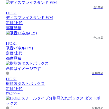
全1商品
ITOKI
ディスプレイスタンド WM
定価/上代:
都度見積
全1商品
ITOKI
吸音パネル(FY)
定価/上代:
都度見積
画像はイメージです
全18商品
ITOKI
樹脂製ダストボックス
定価/上代:
¥9,200 ~
全16商品