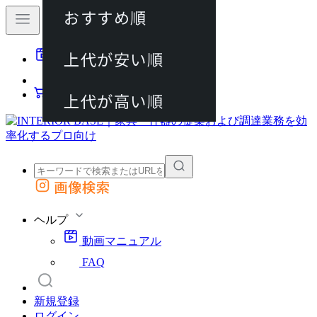
おすすめ順
80件
上代が安い順
動画マニュアル
120件
FAQ
カート
上代が高い順
画像検索
外部サイトの商品をカートに追加
他のサイトで見つけた商品ページのURLを貼り付けて、カートに追加できます
ヘルプ
動画マニュアル
FAQ
新規登録
ログイン