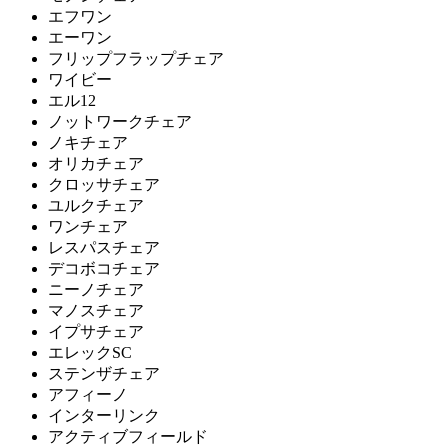
R.F.YAMAKAWA
エフワン
エーワン
アールエフヤマカワ
フリップフラップチェア
ワイビー
エル12
SEIKO family
ノットワークチェア
ノキチェア
セイコウ
オリカチェア
クロッサチェア
ユルクチェア
ワンチェア
String Furniture
レスパスチェア
デコボコチェア
ストリング ファニチャー
ニーノチェア
マノスチェア
イプサチェア
UCHIDA
エレックSC
ステンザチェア
ウチダ
アフィーノ
インターリンク
アクティブフィールド