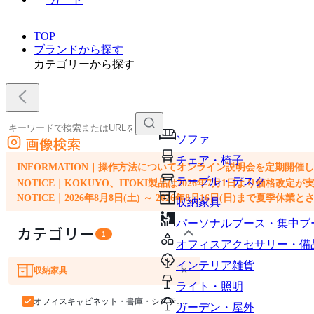
TOP
ブランドから探す
カテゴリーから探す
ソファ
画像検索
外部サイトの商品をカートに追加
チェア・椅子
他のサイトで見つけた商品ページのURLを貼り付けて、カートに追加できます
INFORMATION｜操作方法についてオンライン説明会を定期開催
テーブル・デスク
NOTICE｜KOKUYO、ITOKI製品は2026年7月1日より価
NOTICE｜2026年8月8日(土) ～ 2026年8月16日(日)まで夏季休
収納家具
パーソナルブース・集中ブ
カテゴリー
1
オフィスアクセサリー・備
インテリア雑貨
×
収納家具
ソファ
チェア・椅子
テーブル・デスク
ライト・照明
オフィスキャビネット・書庫・システム収納
ガーデン・屋外