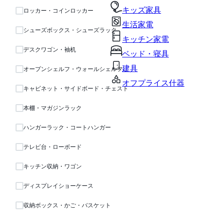
キッズ家具
ロッカー・コインロッカー
生活家電
シューズボックス・シューズラック
キッチン家電
デスクワゴン・袖机
ベッド・寝具
建具
オープンシェルフ・ウォールシェルフ・ラック
オフプライス什器
キャビネット・サイドボード・チェスト
本棚・マガジンラック
ハンガーラック・コートハンガー
テレビ台・ローボード
キッチン収納・ワゴン
ディスプレイショーケース
収納ボックス・かご・バスケット