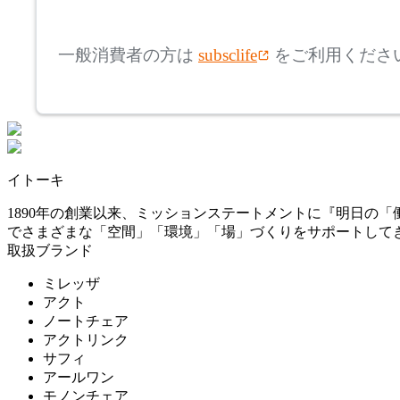
mm
高さ
検索
モンタナ
一般消費者の方は
subsclife
をご利用くださ
~
NAIKI
mm
座面高
検索
ナイキ
~
イトーキ
OKAMURA
mm
1890年の創業以来、ミッションステートメントに『明日の
でさまざまな「空間」「環境」「場」づくりをサポートして
オカムラ
取扱ブランド
ミレッザ
PLUS
アクト
ノートチェア
アクトリンク
プラス
サフィ
アールワン
モノンチェア