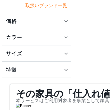
取扱いブランド一覧
イノウエ
価格
ITOKI
定価 / 上代 (税抜)
検索
カラー
イトーキ
~
円
サイズ
KOKUYO
幅
コクヨ
検索
特徴
~
LION
mm
サステナビリティ商品
その家具の「仕入れ
奥行
検索
ライオン
~
本サービスはご利用対象者を事業として家具
Montana