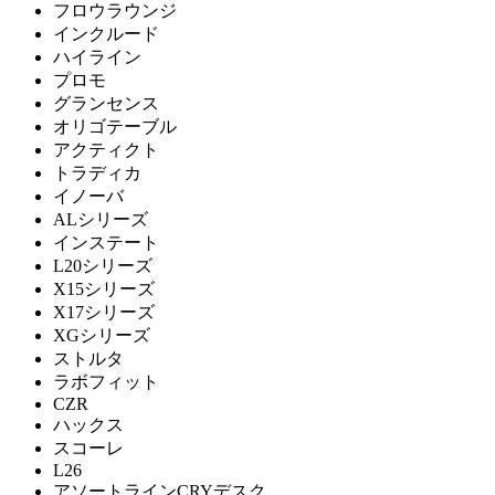
フロウラウンジ
Utility
インクルード
ハイライン
ユーティリティ
プロモ
グランセンス
オリゴテーブル
Vitra
アクティクト
トラディカ
ヴィトラ
イノーバ
ALシリーズ
インステート
Work Plus
L20シリーズ
X15シリーズ
ワークプラス
X17シリーズ
XGシリーズ
ストルタ
ラボフィット
天童木工
CZR
ハックス
テンドウモッコウ
スコーレ
L26
アソートラインCRYデスク