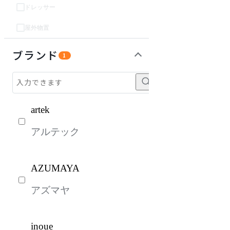
ドレッサー
屋外物置
パーソナルブース・集中ブース
オフィスアクセサリー・備品
インテリア雑貨
ライト・照明
ガーデン・屋外
キッズ家具
ベッド・寝具
生活家電
キッチン家電
建具
オフプライス什器
ブランド
1
artek
アルテック
AZUMAYA
アズマヤ
inoue