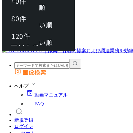
40件
おすすめ順
80件
80件
上代が安い順
動画マニュアル
120件
120件
FAQ
カート
上代が高い順
画像検索
外部サイトの商品をカートに追加
他のサイトで見つけた商品ページのURLを貼り付けて、カートに追加できます
ヘルプ
動画マニュアル
FAQ
新規登録
ログイン
カート