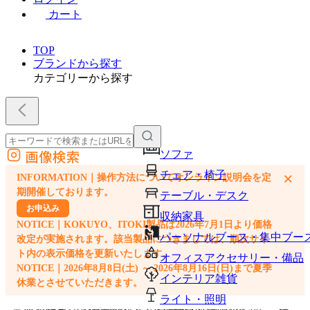
カート
TOP
ブランドから探す
カテゴリーから探す
画像検索
ソファ
外部サイトの商品をカートに追加
チェア・椅子
×
INFORMATION｜操作方法についてオンライン説明会を定
他のサイトで見つけた商品ページのURLを貼り付けて、カートに追加できます
期開催しております。
テーブル・デスク
お申込み
収納家具
NOTICE｜KOKUYO、ITOKI製品は2026年7月1日より価格
パーソナルブース・集中ブー
改定が実施されます。該当製品につきましては、順次サイ
ト内の表示価格を更新いたします。
オフィスアクセサリー・備品
NOTICE｜2026年8月8日(土) ～ 2026年8月16日(日)まで夏季
インテリア雑貨
休業とさせていただきます。
ライト・照明