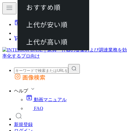
おすすめ順
80件
上代が安い順
動画マニュアル
120件
FAQ
カート
上代が高い順
画像検索
外部サイトの商品をカートに追加
他のサイトで見つけた商品ページのURLを貼り付けて、カートに追加できます
ヘルプ
動画マニュアル
FAQ
新規登録
ログイン