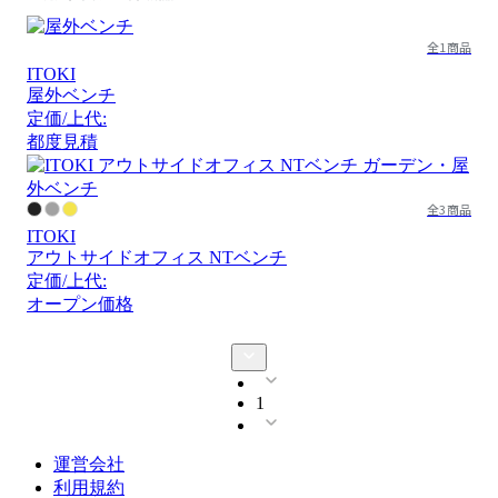
全1商品
ITOKI
屋外ベンチ
定価/上代:
都度見積
全3商品
ITOKI
アウトサイドオフィス NTベンチ
定価/上代:
オープン価格
1
運営会社
利用規約