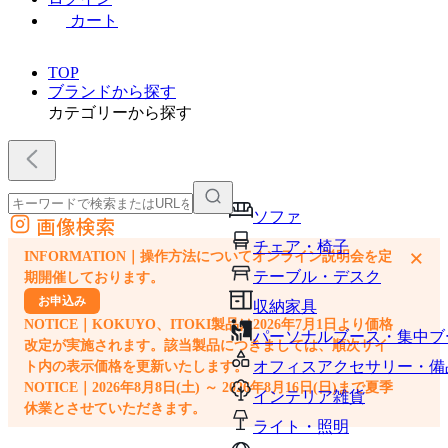
カート
TOP
ブランドから探す
カテゴリーから探す
ソファ
画像検索
外部サイトの商品をカートに追加
チェア・椅子
×
INFORMATION｜操作方法についてオンライン説明会を定
他のサイトで見つけた商品ページのURLを貼り付けて、カートに追加できます
テーブル・デスク
期開催しております。
お申込み
収納家具
NOTICE｜KOKUYO、ITOKI製品は2026年7月1日より価格
パーソナルブース・集中ブ
改定が実施されます。該当製品につきましては、順次サイ
オフィスアクセサリー・備
ト内の表示価格を更新いたします。
NOTICE｜2026年8月8日(土) ～ 2026年8月16日(日)まで夏季
インテリア雑貨
休業とさせていただきます。
ライト・照明