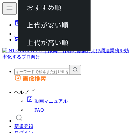
おすすめ順
80件
上代が安い順
動画マニュアル
120件
FAQ
カート
上代が高い順
画像検索
外部サイトの商品をカートに追加
他のサイトで見つけた商品ページのURLを貼り付けて、カートに追加できます
ヘルプ
動画マニュアル
FAQ
新規登録
ログイン