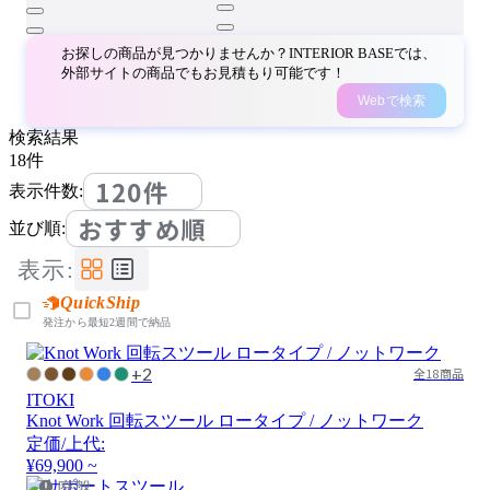
お探しの商品が見つかりませんか？INTERIOR BASEでは、
外部サイトの商品でもお見積もり可能です！
Webで検索
検索結果
18
件
120件
表示件数:
おすすめ順
並び順:
表示:
QuickShip
発注から最短2週間で納品
+2
全18商品
ITOKI
Knot Work 回転スツール ロータイプ / ノットワーク
定価/上代:
¥69,900 ~
廃盤