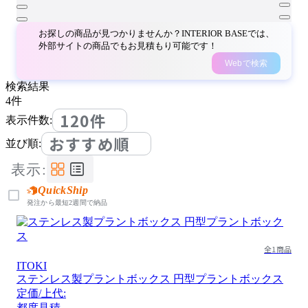
お探しの商品が見つかりませんか？INTERIOR BASEでは、
外部サイトの商品でもお見積もり可能です！
Webで検索
検索結果
4
件
120件
表示件数:
おすすめ順
並び順:
表示:
QuickShip
発注から最短2週間で納品
全1商品
ITOKI
ステンレス製プラントボックス 円型プラントボックス
定価/上代:
都度見積