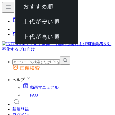
おすすめ順
80件
上代が安い順
動画マニュアル
120件
FAQ
カート
上代が高い順
画像検索
外部サイトの商品をカートに追加
他のサイトで見つけた商品ページのURLを貼り付けて、カートに追加できます
ヘルプ
動画マニュアル
FAQ
新規登録
ログイン