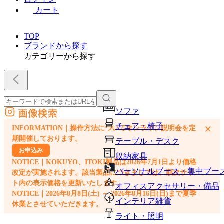
カート
TOP
ブランドから探す
カテゴリーから探す
画像検索
ソファ
外部サイトの商品をカートに追加
チェア・椅子
×
INFORMATION｜操作方法についてオンライン説明会を定
他のサイトで見つけた商品ページのURLを貼り付けて、カートに追加できます
期開催しております。
テーブル・デスク
お申込み
収納家具
NOTICE｜KOKUYO、ITOKI製品は2026年7月1日より価格
パーソナルブース・集中ブー
改定が実施されます。該当製品につきましては、順次サイ
ト内の表示価格を更新いたします。
オフィスアクセサリー・備品
NOTICE｜2026年8月8日(土) ～ 2026年8月16日(日)まで夏季
インテリア雑貨
休業とさせていただきます。
ライト・照明