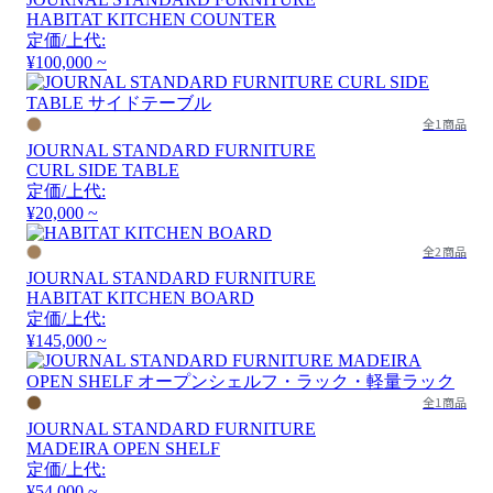
HABITAT KITCHEN COUNTER
定価/上代:
¥100,000 ~
全1商品
JOURNAL STANDARD FURNITURE
CURL SIDE TABLE
定価/上代:
¥20,000 ~
全2商品
JOURNAL STANDARD FURNITURE
HABITAT KITCHEN BOARD
定価/上代:
¥145,000 ~
全1商品
JOURNAL STANDARD FURNITURE
MADEIRA OPEN SHELF
定価/上代:
¥54,000 ~