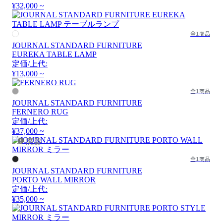
¥32,000 ~
全1商品
JOURNAL STANDARD FURNITURE
EUREKA TABLE LAMP
定価/上代:
¥13,000 ~
全1商品
JOURNAL STANDARD FURNITURE
FERNERO RUG
定価/上代:
¥37,000 ~
廃盤
全1商品
JOURNAL STANDARD FURNITURE
PORTO WALL MIRROR
定価/上代:
¥35,000 ~