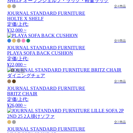
全4商品
JOURNAL STANDARD FURNITURE
HOLTE X SHELF
定価/上代:
¥32,000 ~
全9商品
JOURNAL STANDARD FURNITURE
PLAYA SOFA BACK CUSHION
定価/上代:
¥22,000 ~
廃盤
全2商品
JOURNAL STANDARD FURNITURE
BRITZ CHAIR
定価/上代:
¥26,000 ~
全2商品
JOURNAL STANDARD FURNITURE