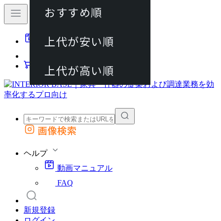
おすすめ順
80件
上代が安い順
動画マニュアル
120件
FAQ
カート
上代が高い順
画像検索
外部サイトの商品をカートに追加
他のサイトで見つけた商品ページのURLを貼り付けて、カートに追加できます
ヘルプ
動画マニュアル
FAQ
新規登録
ログイン