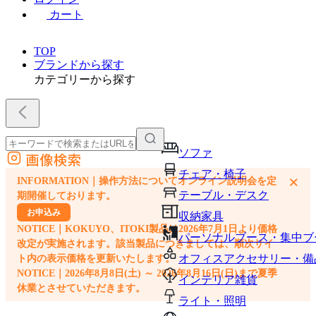
カート
TOP
ブランドから探す
カテゴリーから探す
ソファ
画像検索
外部サイトの商品をカートに追加
チェア・椅子
×
INFORMATION｜操作方法についてオンライン説明会を定
他のサイトで見つけた商品ページのURLを貼り付けて、カートに追加できます
テーブル・デスク
期開催しております。
お申込み
収納家具
NOTICE｜KOKUYO、ITOKI製品は2026年7月1日より価格
パーソナルブース・集中ブ
改定が実施されます。該当製品につきましては、順次サイ
オフィスアクセサリー・備
ト内の表示価格を更新いたします。
NOTICE｜2026年8月8日(土) ～ 2026年8月16日(日)まで夏季
インテリア雑貨
休業とさせていただきます。
ライト・照明