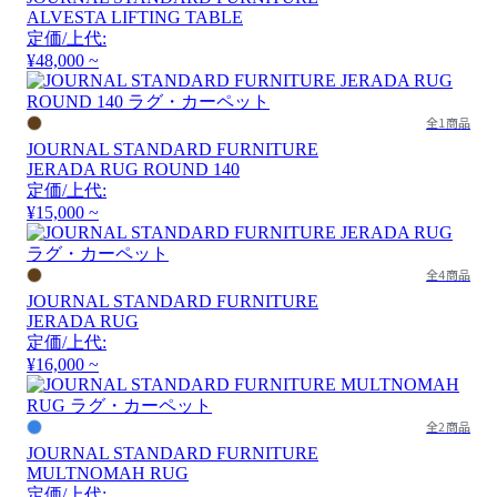
ALVESTA LIFTING TABLE
定価/上代:
¥48,000 ~
全1商品
JOURNAL STANDARD FURNITURE
JERADA RUG ROUND 140
定価/上代:
¥15,000 ~
全4商品
JOURNAL STANDARD FURNITURE
JERADA RUG
定価/上代:
¥16,000 ~
全2商品
JOURNAL STANDARD FURNITURE
MULTNOMAH RUG
定価/上代: