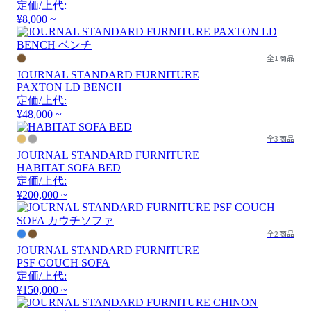
定価/上代:
¥8,000 ~
全1商品
JOURNAL STANDARD FURNITURE
PAXTON LD BENCH
定価/上代:
¥48,000 ~
全3商品
JOURNAL STANDARD FURNITURE
HABITAT SOFA BED
定価/上代:
¥200,000 ~
全2商品
JOURNAL STANDARD FURNITURE
PSF COUCH SOFA
定価/上代:
¥150,000 ~