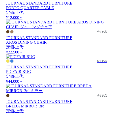
JOURNAL STANDARD FURNITURE
PORTO QUARTER TABLE
定価/上代:
¥12,000 ~
全2商品
JOURNAL STANDARD FURNITURE
AROS DINING CHAIR
定価/上代:
¥22,500 ~
全2商品
JOURNAL STANDARD FURNITURE
PICFAIR RUG
定価/上代:
¥44,000 ~
全2商品
JOURNAL STANDARD FURNITURE
BREDA MIRROR_3rd
定価/上代: