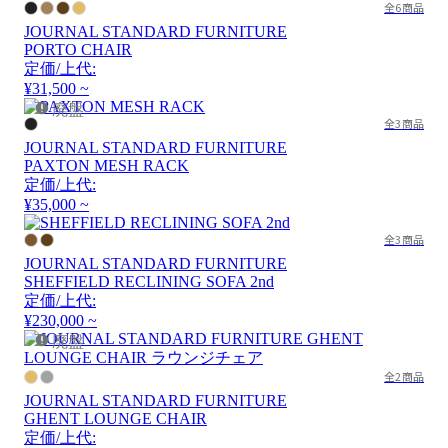
全6商品
JOURNAL STANDARD FURNITURE
PORTO CHAIR
定価/上代:
¥31,500 ~
廃盤
全3商品
JOURNAL STANDARD FURNITURE
PAXTON MESH RACK
定価/上代:
¥35,000 ~
全3商品
JOURNAL STANDARD FURNITURE
SHEFFIELD RECLINING SOFA 2nd
定価/上代:
¥230,000 ~
廃盤
全2商品
JOURNAL STANDARD FURNITURE
GHENT LOUNGE CHAIR
定価/上代: