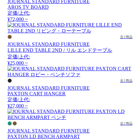
JOURNAL STANDARD FURNITURE
AROS TV BOARD
定価/上代:
¥72,000 ~
全1商品
JOURNAL STANDARD FURNITURE
LILLE END TABLE 2ND / リル エンドテーブル
定価/上代:
¥25,000 ~
全1商品
JOURNAL STANDARD FURNITURE
PAXTON CART HANGER
定価/上代:
¥27,000 ~
全2商品
JOURNAL STANDARD FURNITURE
PAXTON LD BENCH ARMPART