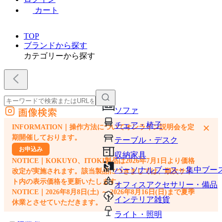
カート
TOP
ブランドから探す
カテゴリーから探す
画像検索
ソファ
外部サイトの商品をカートに追加
チェア・椅子
×
INFORMATION｜操作方法についてオンライン説明会を定
他のサイトで見つけた商品ページのURLを貼り付けて、カートに追加できます
期開催しております。
テーブル・デスク
お申込み
収納家具
NOTICE｜KOKUYO、ITOKI製品は2026年7月1日より価格
パーソナルブース・集中ブー
改定が実施されます。該当製品につきましては、順次サイ
ト内の表示価格を更新いたします。
オフィスアクセサリー・備品
NOTICE｜2026年8月8日(土) ～ 2026年8月16日(日)まで夏季
インテリア雑貨
休業とさせていただきます。
ライト・照明