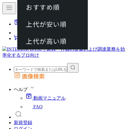
おすすめ順
80件
上代が安い順
動画マニュアル
120件
FAQ
カート
上代が高い順
画像検索
外部サイトの商品をカートに追加
他のサイトで見つけた商品ページのURLを貼り付けて、カートに追加できます
ヘルプ
動画マニュアル
FAQ
新規登録
ログイン