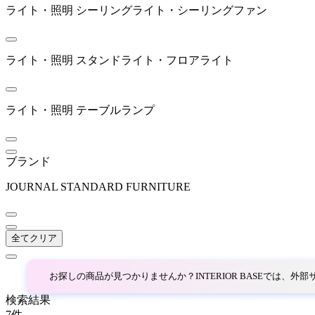
BoConcept
ライト・照明
シーリングライト・シーリングファン
ボーコンセプト
ライト・照明
スタンドライト・フロアライト
BRID
ライト・照明
テーブルランプ
ブリッド
ブランド
BROKIS
JOURNAL STANDARD FURNITURE
ブロッキス
全てクリア
CL Sterling & Son
シーエル スターリングア
お探しの商品が見つかりませんか？INTERIOR BASEでは、
ンドサン
検索結果
7
件