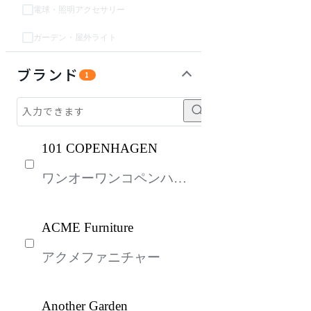
電球・照明アクセサリー
ガーデン・屋外ライト
ベッド・寝具
パーソナルブース・集中ブース
オフィスアクセサリー・備品
ガーデン・屋外
キッズ家具
生活家電
キッチン家電
建具
オフプライス什器
ブランド
1
101 COPENHAGEN
ワンオーワンコペンハー
ゲン
ACME Furniture
アクメファニチャー
Another Garden