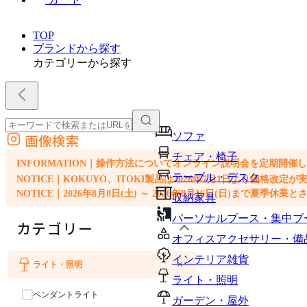
TOP
ブランドから探す
カテゴリーから探す
ソファ
画像検索
外部サイトの商品をカートに追加
チェア・椅子
他のサイトで見つけた商品ページのURLを貼り付けて、カートに追加できます
INFORMATION｜操作方法についてオンライン説明会を定期開催
テーブル・デスク
NOTICE｜KOKUYO、ITOKI製品は2026年7月1日より価
NOTICE｜2026年8月8日(土) ～ 2026年8月16日(日)まで夏季休
収納家具
パーソナルブース・集中ブ
カテゴリー
オフィスアクセサリー・備
インテリア雑貨
×
ライト・照明
ソファ
チェア・椅子
テーブル・デスク
収納家具
インテリア雑貨
ライト・照明
ペンダントライト
ガーデン・屋外