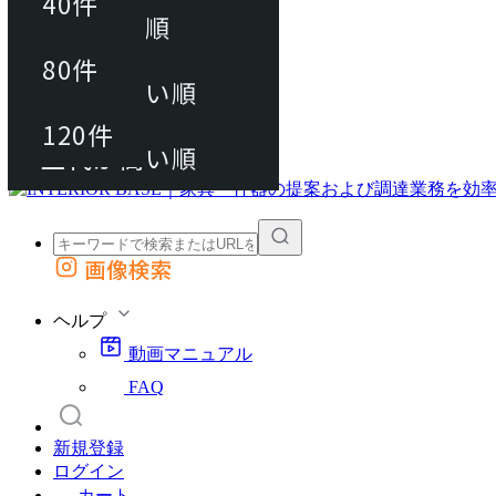
40件
おすすめ順
80件
80件
上代が安い順
動画マニュアル
120件
120件
FAQ
カート
上代が高い順
画像検索
外部サイトの商品をカートに追加
他のサイトで見つけた商品ページのURLを貼り付けて、カートに追加できます
ヘルプ
動画マニュアル
FAQ
新規登録
ログイン
カート