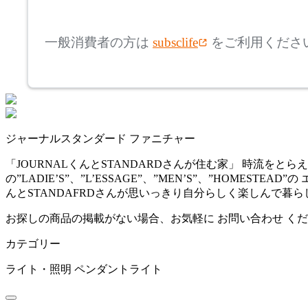
mm
高さ
検索
アステップ
一般消費者の方は
subsclife
をご利用くださ
~
AZUMAYA
mm
座面高
検索
アズマヤ
~
ジャーナルスタンダード ファニチャー
BALMUDA
mm
「JOURNALくんとSTANDARDさんが住む家」 時流をとらえ
の”LADIE’S”、”L’ESSAGE”、”MEN’S”、”HOM
バルミューダ
んとSTANDAFRDさんが思いっきり自分らしく楽しんで暮
お探しの商品の掲載がない場合、お気軽に
お問い合わせ
くだ
bellacontte
カテゴリー
ベラコンテ
ライト・照明
ペンダントライト