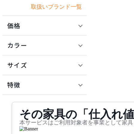
取扱いブランド一覧
アナザーガーデン
価格
ART WORK STUDIO
定価 / 上代 (税抜)
検索
カラー
アートワークスタジオ
~
円
サイズ
artek
幅
アルテック
検索
特徴
~
Artemide
mm
サステナビリティ商品
その家具の「仕入れ
奥行
検索
アルテミデ
~
本サービスはご利用対象者を事業として家具
Astep