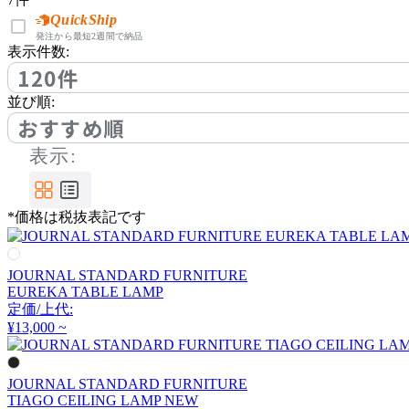
Coccole
QuickShip
発注から最短2週間で納品
コッコレ
表示件数:
120件
並び順:
COMPLEX UNIVERSAL
おすすめ順
FURNITURE SUPPLY
コンプレックスユニバー
表示:
サルファニチャーサプラ
イ
cosine
*価格は税抜表記です
コサイン
JOURNAL STANDARD FURNITURE
EUREKA TABLE LAMP
定価/上代:
DCW éditions
¥13,000 ~
ディーシーダブリューエ
ディションズ
JOURNAL STANDARD FURNITURE
TIAGO CEILING LAMP NEW