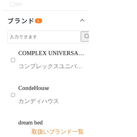
寝具
パーソナルブース・集中ブース
オフィスアクセサリー・備品
ガーデン・屋外
キッズ家具
生活家電
キッチン家電
建具
オフプライス什器
ブランド
1
COMPLEX UNIVERSAL
FURNITURE SUPPLY
コンプレックスユニバー
サルファニチャーサプラ
イ
CondeHouse
カンディハウス
dream bed
取扱いブランド一覧
ドリームベッド