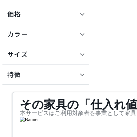
価格
JOURNAL STANDARD F
URNITURE
定価 / 上代 (税抜)
検索
カラー
ジャーナルスタンダード
~
ファニチャー
円
サイズ
MOEBE
幅
ムーべ
検索
特徴
~
NIHON BED
mm
サステナビリティ商品
その家具の「仕入れ
奥行
検索
ニホンベッド
~
本サービスはご利用対象者を事業として家具
PODIUM
mm
高さ
検索