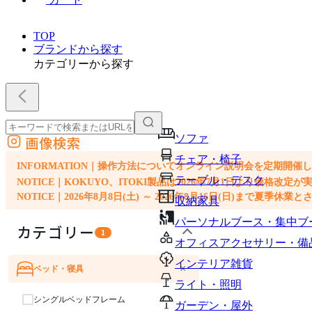
TOP
ブランドから探す
カテゴリーから探す
ソファ
画像検索
外部サイトの商品をカートに追加
チェア・椅子
他のサイトで見つけた商品ページのURLを貼り付けて、カートに追加できます
INFORMATION｜操作方法についてオンライン説明会を定期開催
テーブル・デスク
NOTICE｜KOKUYO、ITOKI製品は2026年7月1日より価
NOTICE｜2026年8月8日(土) ～ 2026年8月16日(日)まで夏季休
収納家具
パーソナルブース・集中ブ
カテゴリー
1
オフィスアクセサリー・備
インテリア雑貨
×
ベッド・寝具
ソファ
チェア・椅子
テーブル・デスク
収納家具
インテリア雑貨
ライト・照明
ライト・照明
シングルベッドフレーム
ガーデン・屋外