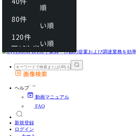
40件
おすすめ順
80件
80件
上代が安い順
動画マニュアル
120件
120件
FAQ
カート
上代が高い順
画像検索
外部サイトの商品をカートに追加
他のサイトで見つけた商品ページのURLを貼り付けて、カートに追加できます
ヘルプ
動画マニュアル
FAQ
新規登録
ログイン
カート