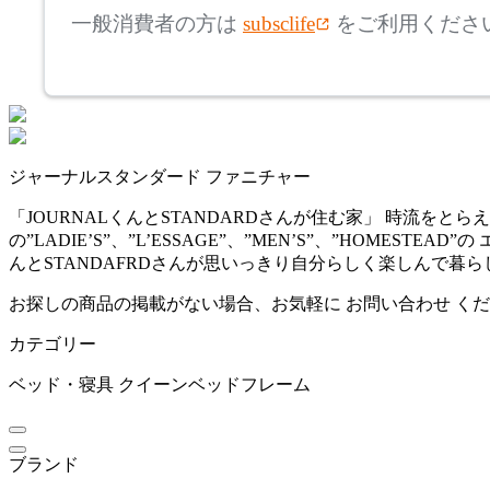
ポディウム
一般消費者の方は
subsclife
をご利用くださ
~
RUF BETTEN
mm
座面高
検索
ルフ ベッテン
~
ジャーナルスタンダード ファニチャー
Serta
mm
「JOURNALくんとSTANDARDさんが住む家」 時流をとらえ
の”LADIE’S”、”L’ESSAGE”、”MEN’S”、”HOM
サータ
んとSTANDAFRDさんが思いっきり自分らしく楽しんで暮
お探しの商品の掲載がない場合、お気軽に
お問い合わせ
くだ
TAKANO MOKKOU
カテゴリー
タカノモッコウ
ベッド・寝具
クイーンベッドフレーム
THE CONRAN SHOP
ブランド