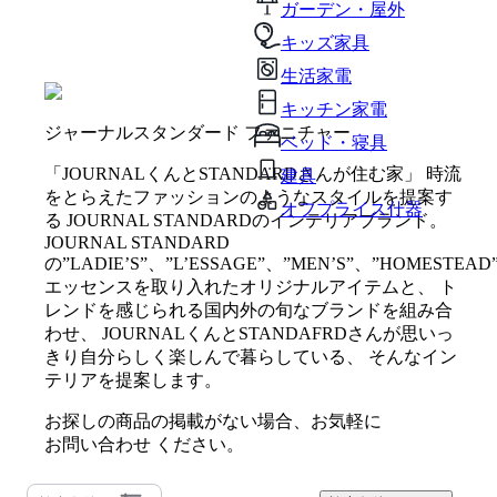
ガーデン・屋外
キッズ家具
生活家電
キッチン家電
ジャーナルスタンダード ファニチャー
ベッド・寝具
「JOURNALくんとSTANDARDさんが住む家」 時流
建具
をとらえたファッションのようなスタイルを提案す
オフプライス什器
る JOURNAL STANDARDのインテリアブランド。
JOURNAL STANDARD
の”LADIE’S”、”L’ESSAGE”、”MEN’S”、”HOMESTEAD
エッセンスを取り入れたオリジナルアイテムと、 ト
レンドを感じられる国内外の旬なブランドを組み合
わせ、 JOURNALくんとSTANDAFRDさんが思いっ
きり自分らしく楽しんで暮らしている、 そんなイン
テリアを提案します。
お探しの商品の掲載がない場合、お気軽に
お問い合わせ
ください。