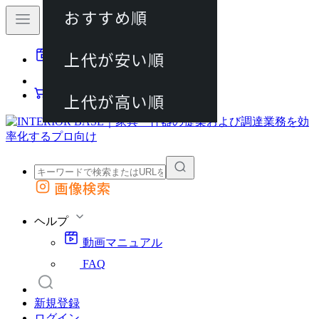
おすすめ順
80件
上代が安い順
動画マニュアル
120件
FAQ
カート
上代が高い順
画像検索
外部サイトの商品をカートに追加
他のサイトで見つけた商品ページのURLを貼り付けて、カートに追加できます
ヘルプ
動画マニュアル
FAQ
新規登録
ログイン