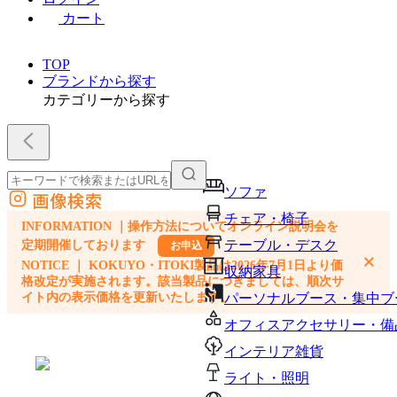
カート
TOP
ブランドから探す
カテゴリーから探す
ソファ
画像検索
外部サイトの商品をカートに追加
チェア・椅子
INFORMATION ｜操作方法についてオンライン説明会を
他のサイトで見つけた商品ページのURLを貼り付けて、カートに追加できます
テーブル・デスク
定期開催しております
お申込
×
NOTICE ｜ KOKUYO・ITOKI製品は2026年7月1日より価
収納家具
格改定が実施されます。該当製品につきましては、順次サ
イト内の表示価格を更新いたします。
パーソナルブース・集中ブ
オフィスアクセサリー・備
インテリア雑貨
ライト・照明